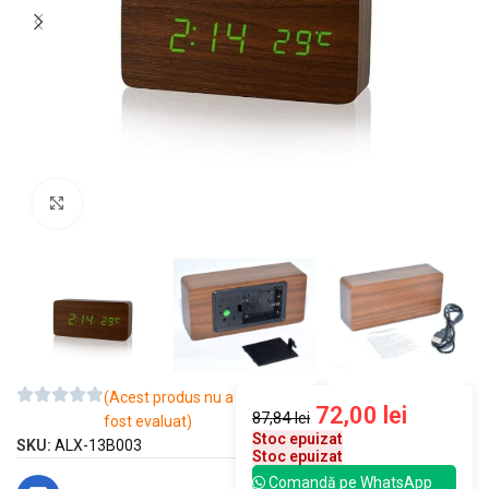
Mărește imaginea
(Acest produs nu a
72,00
lei
87,84
lei
fost evaluat)
Stoc epuizat
SKU:
ALX-13B003
Stoc epuizat
Comandă pe WhatsApp