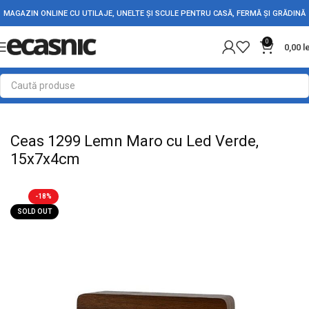
MAGAZIN ONLINE CU UTILAJE, UNELTE ȘI SCULE PENTRU CASĂ, FERMĂ ȘI GRĂDINĂ
0
0,00
l
Prima pagină
Casă
Electronice
Ceasuri de Camera
Ceas 1299 Lemn Maro cu Led Verde,
15x7x4cm
-18%
SOLD OUT