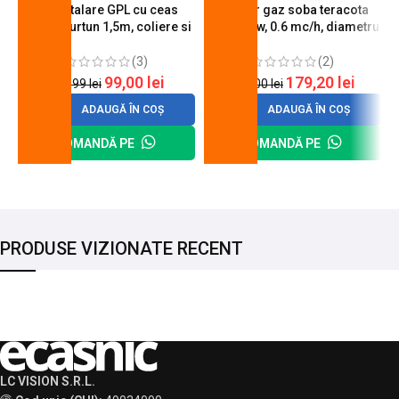
Kit instalare GPL cu ceas
Arzator gaz soba teracota
butelie, furtun 1,5m, coliere si
A600, 6 kw, 0.6 mc/h, diametru
cheie de strangere
90 mm
(3)
(2)
99,00
lei
179,20
lei
120,99
lei
200,00
lei
ADAUGĂ ÎN COȘ
ADAUGĂ ÎN COȘ
COMANDĂ PE
COMANDĂ PE
PRODUSE VIZIONATE RECENT
LC VISION S.R.L.