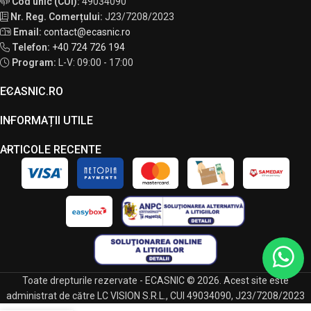
Cod unic (CUI):
49034090
Nr. Reg. Comerțului:
J23/7208/2023
Email:
contact@ecasnic.ro
Telefon:
+40 724 726 194
Program:
L-V: 09:00 - 17:00
ECASNIC.RO
INFORMAȚII UTILE
ARTICOLE RECENTE
Toate drepturile rezervate - ECASNIC © 2026. Acest site este
administrat de către LC VISION S.R.L., CUI 49034090, J23/7208/2023