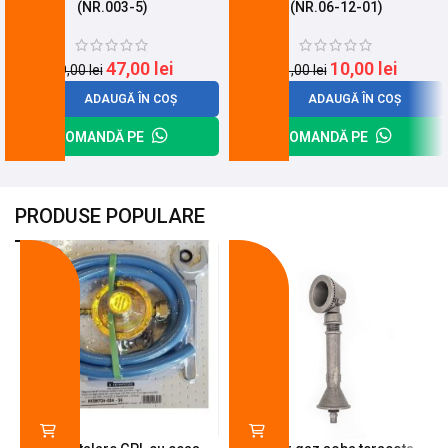
(NR.003-5)
(NR.06-12-01)
47,00
lei
10,00
lei
59,00
lei
31,00
lei
ADAUGĂ ÎN COȘ
ADAUGĂ ÎN COȘ
COMANDĂ PE
COMANDĂ PE
PRODUSE POPULARE
-18%
-10%