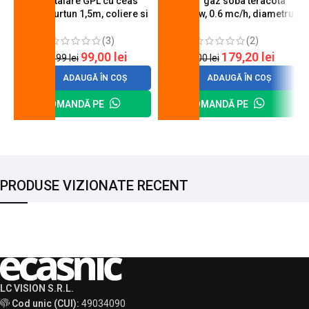
Kit instalare GPL cu ceas
Arzator gaz soba teracota
butelie, furtun 1,5m, coliere si
A600, 6 kw, 0.6 mc/h, diametru
cheie de strangere
90 mm
(3)
(2)
99,00
lei
179,20
lei
120,99
lei
200,00
lei
ADAUGĂ ÎN COȘ
ADAUGĂ ÎN COȘ
COMANDĂ PE
COMANDĂ PE
PRODUSE VIZIONATE RECENT
LC VISION S.R.L.
Cod unic (CUI):
49034090