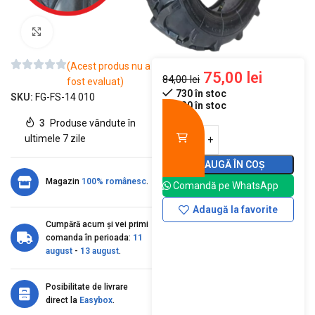
Mărește imaginea
(Acest produs nu a
75,00
lei
84,00
lei
fost evaluat)
730 în stoc
SKU:
FG-FS-14 010
730 în stoc
3
Produse vândute în
ultimele 7 zile
ADAUGĂ ÎN COȘ
Magazin
100% românesc
.
Comandă pe WhatsApp
Adaugă la favorite
Cumpără acum și vei primi
comanda în perioada:
11
august
-
13 august
.
Posibilitate de livrare
direct la
Easybox
.