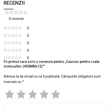
RECENZII
0 recenzii
0
0
0
0
0
Fii primul care scrii o recenzie pentru „Cauciuc pentru roata
motocultor (400MMx12)””
Adresa ta de email nu va fi publicată.
Câmpurile obligatorii sunt
*
marcate cu