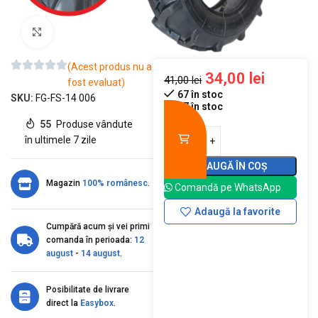
Mărește imaginea
(Acest produs nu a
34,00
lei
41,00
lei
fost evaluat)
67 în stoc
SKU:
FG-FS-14 006
67 în stoc
55
Produse vândute
în ultimele 7 zile
ADAUGĂ ÎN COȘ
Magazin
100% românesc
.
Comandă pe WhatsApp
Adaugă la favorite
Cumpără acum și vei primi
comanda în perioada:
12
august
-
14 august
.
Posibilitate de livrare
direct la
Easybox
.