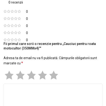
0 recenzii
0
0
0
0
0
Fii primul care scrii o recenzie pentru „Cauciuc pentru roata
motocultor (350MMx4)””
Adresa ta de email nu va fi publicată.
Câmpurile obligatorii sunt
*
marcate cu