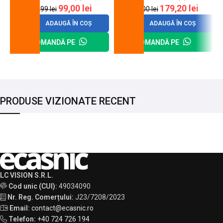
99,00
lei
179,20
lei
120,99
lei
200,00
lei
ADAUGĂ ÎN COȘ
ADAUGĂ ÎN COȘ
COMANDĂ PE
COMANDĂ PE
PRODUSE VIZIONATE RECENT
LC VISION S.R.L.
Cod unic (CUI):
49034090
Nr. Reg. Comerțului:
J23/7208/2023
Email:
contact@ecasnic.ro
Telefon:
+40 724 726 194