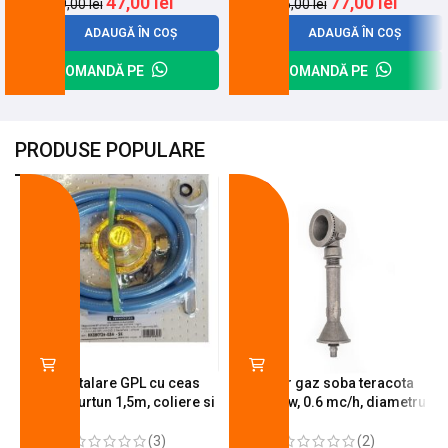
47,00
lei
77,00
lei
59,00
lei
85,00
lei
ADAUGĂ ÎN COȘ
ADAUGĂ ÎN COȘ
COMANDĂ PE
COMANDĂ PE
PRODUSE POPULARE
-18%
-10%
Kit instalare GPL cu ceas
Arzator gaz soba teracota
butelie, furtun 1,5m, coliere si
A600, 6 kw, 0.6 mc/h, diametru
cheie de strangere
90 mm
(3)
(2)