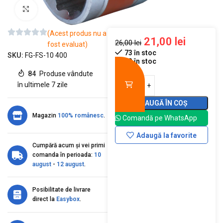
Mărește imaginea
(Acest produs nu a
21,00
lei
26,00
lei
fost evaluat)
73 în stoc
SKU:
FG-FS-10 400
73 în stoc
84
Produse vândute
în ultimele 7 zile
ADAUGĂ ÎN COȘ
Magazin
100% românesc
.
Comandă pe WhatsApp
Adaugă la favorite
Cumpără acum și vei primi
comanda în perioada:
10
august
-
12 august
.
Posibilitate de livrare
direct la
Easybox
.