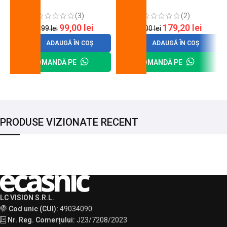
cheie de strangere
90 mm
(3)
(2)
99,00
lei
179,20
lei
120,99
lei
200,00
lei
ADAUGĂ ÎN COȘ
ADAUGĂ ÎN COȘ
COMANDĂ PE
COMANDĂ PE
PRODUSE VIZIONATE RECENT
LC VISION S.R.L.
Cod unic (CUI):
49034090
Nr. Reg. Comerțului:
J23/7208/2023