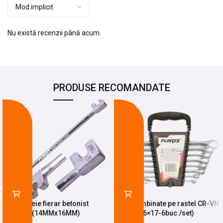
Nu există recenzii până acum.
PRODUSE RECOMANDATE
-24%
-14%
Cheie fierar betonist
Chei combinate pe rastel CR-VN
(14MMx16MM)
(6×17-6buc./set)