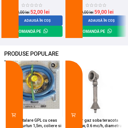
52,00
lei
59,00
lei
68,00
lei
69,00
lei
ADAUGĂ ÎN COȘ
ADAUGĂ ÎN COȘ
COMANDĂ PE
COMANDĂ PE
PRODUSE POPULARE
-18%
-10%
Kit instalare GPL cu ceas
Arzator gaz soba teracota
butelie, furtun 1,5m, coliere si
A600, 6 kw, 0.6 mc/h, diametru