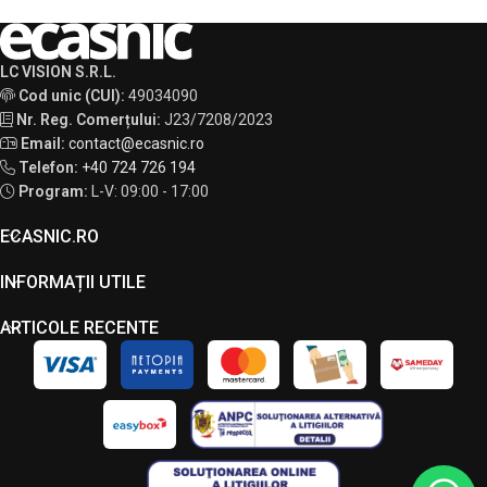
LC VISION S.R.L.
Cod unic (CUI):
49034090
Nr. Reg. Comerțului:
J23/7208/2023
Email:
contact@ecasnic.ro
Telefon:
+40 724 726 194
Program:
L-V: 09:00 - 17:00
ECASNIC.RO
INFORMAȚII UTILE
ARTICOLE RECENTE