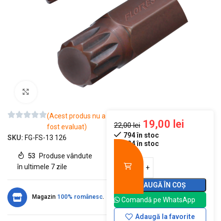
Mărește imaginea
(Acest produs nu a
19,00
lei
22,00
lei
fost evaluat)
794 în stoc
SKU:
FG-FS-13 126
794 în stoc
53
Produse vândute
în ultimele 7 zile
ADAUGĂ ÎN COȘ
Magazin
100% românesc
.
Comandă pe WhatsApp
Adaugă la favorite