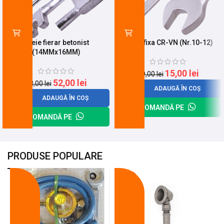
Cheie fierar betonist
Cheie fixa CR-VN (Nr.10-12)
(14MMx16MM)
15,00
lei
19,00
lei
52,00
lei
68,00
lei
ADAUGĂ ÎN COȘ
ADAUGĂ ÎN COȘ
COMANDĂ PE
COMANDĂ PE
PRODUSE POPULARE
-18%
-10%