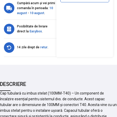
Cumpără acum și vei primi
comanda în perioada:
10
august
-
10 august
.
Posibilitate de livrare
direct la
Easybox
.
14 zile drept de
retur
.
DESCRIERE
Cap tubulară cu imbus stelat (100MM-T40) – Un component de
încalzire esențial pentru sistemul dvs. de conducte. Acest capac
tubular are o dimensiune de 100MM și conectori T40. Acesta vine cu un
imbus stelat pentru o instalare ușoară. Capacul tubular oferă o
conectare sigură și rezistentă la conducte, asigurând o distribuție