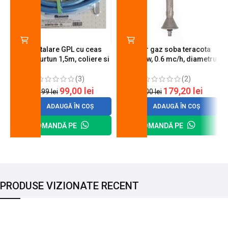
Kit instalare GPL cu ceas
Arzator gaz soba teracota
butelie, furtun 1,5m, coliere si
A600, 6 kw, 0.6 mc/h, diametru
cheie de strangere
90 mm
(3)
(2)
99,00
lei
179,20
lei
120,99
lei
200,00
lei
ADAUGĂ ÎN COȘ
ADAUGĂ ÎN COȘ
COMANDĂ PE
COMANDĂ PE
PRODUSE VIZIONATE RECENT