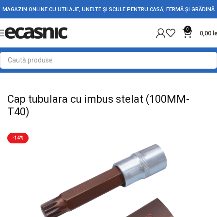
MAGAZIN ONLINE CU UTILAJE, UNELTE ȘI SCULE PENTRU CASĂ, FERMĂ ȘI GRĂDINĂ
0
0,00
l
Prima pagină
Scule - Unelte
Chei, capete tubulare si truse
Cap tubulara cu imbus stelat (100MM-
T40)
-14%