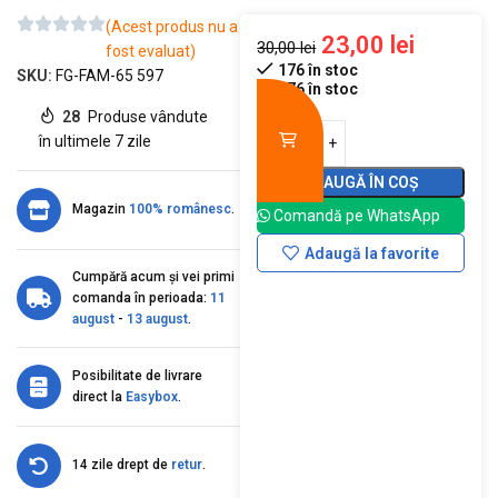
(Acest produs nu a
23,00
lei
30,00
lei
fost evaluat)
176 în stoc
SKU:
FG-FAM-65 597
176 în stoc
28
Produse vândute
în ultimele 7 zile
ADAUGĂ ÎN COȘ
Magazin
100% românesc
.
Comandă pe WhatsApp
Adaugă la favorite
Cumpără acum și vei primi
comanda în perioada:
11
august
-
13 august
.
Posibilitate de livrare
direct la
Easybox
.
14 zile drept de
retur
.