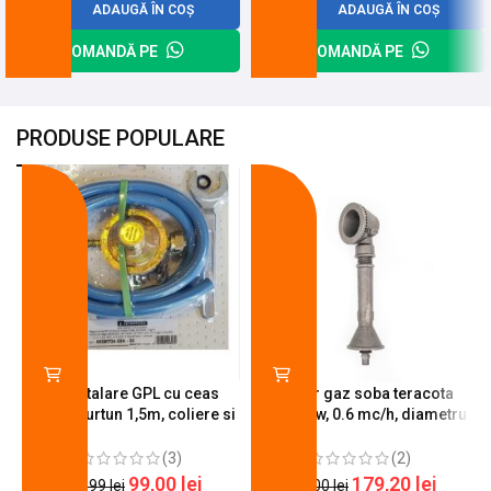
ADAUGĂ ÎN COȘ
ADAUGĂ ÎN COȘ
COMANDĂ PE
COMANDĂ PE
PRODUSE POPULARE
-18%
-10%
Kit instalare GPL cu ceas
Arzator gaz soba teracota
butelie, furtun 1,5m, coliere si
A600, 6 kw, 0.6 mc/h, diametru
cheie de strangere
90 mm
(3)
(2)
99,00
lei
179,20
lei
120,99
lei
200,00
lei