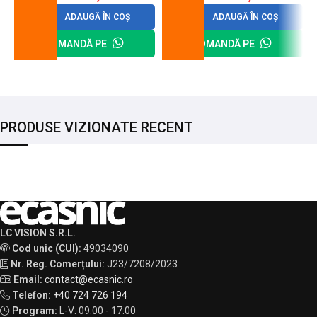
ADAUGĂ ÎN COȘ
ADAUGĂ ÎN COȘ
COMANDĂ PE
COMANDĂ PE
PRODUSE VIZIONATE RECENT
LC VISION S.R.L.
Cod unic (CUI):
49034090
Nr. Reg. Comerțului:
J23/7208/2023
Email:
contact@ecasnic.ro
Telefon:
+40 724 726 194
Program:
L-V: 09:00 - 17:00