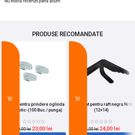
Nu există recenzii până acum.
PRODUSE RECOMANDATE
-23%
-8%
Suport pentru prindere oglinda
Suport lat pentru raft negru Nr.6
din palstic-(100 Buc./ punga)
(12×14)
23,00
lei
24,00
lei
30,00
lei
26,00
lei