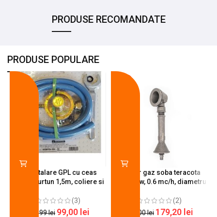
PRODUSE RECOMANDATE
PRODUSE POPULARE
-18%
-10%
Kit instalare GPL cu ceas
Arzator gaz soba teracota
butelie, furtun 1,5m, coliere si
A600, 6 kw, 0.6 mc/h, diametru
cheie de strangere
90 mm
(3)
(2)
99,00
lei
179,20
lei
120,99
lei
200,00
lei