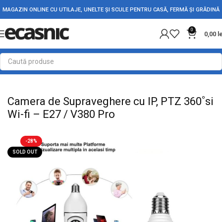
MAGAZIN ONLINE CU UTILAJE, UNELTE ȘI SCULE PENTRU CASĂ, FERMĂ ȘI GRĂDINĂ
0
0,00
l
Prima pagină
Casă
Electronice
Camere de Supraveghere IP
Camera de Supraveghere cu IP, PTZ 360˚si
Wi-fi – E27 / V380 Pro
-28%
SOLD OUT