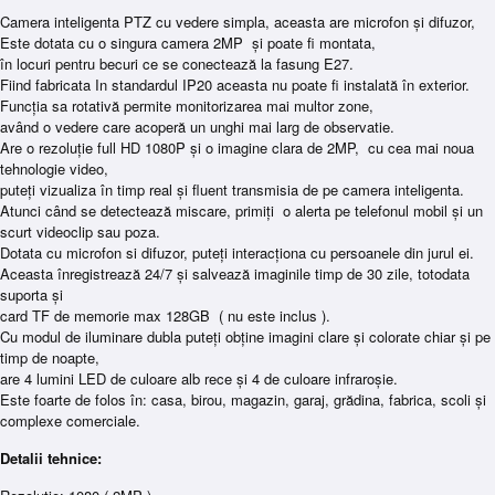
Camera inteligenta PTZ cu vedere simpla, aceasta are microfon și difuzor,
Este dotata cu o singura camera 2MP și poate fi montata,
în locuri pentru becuri ce se conectează la fasung E27.
Fiind fabricata In standardul IP20 aceasta nu poate fi instalată în exterior.
Funcția sa rotativă permite monitorizarea mai multor zone,
având o vedere care acoperă un unghi mai larg de observatie.
Are o rezoluție full HD 1080P și o imagine clara de 2MP, cu cea mai noua
tehnologie video,
puteți vizualiza în timp real și fluent transmisia de pe camera inteligenta.
Atunci când se detectează miscare, primiți o alerta pe telefonul mobil și un
scurt videoclip sau poza.
Dotata cu microfon si difuzor, puteți interacționa cu persoanele din jurul ei.
Aceasta înregistrează 24/7 și salvează imaginile timp de 30 zile, totodata
suporta și
card TF de memorie max 128GB ( nu este inclus ).
Cu modul de iluminare dubla puteți obține imagini clare și colorate chiar și pe
timp de noapte,
are 4 lumini LED de culoare alb rece și 4 de culoare infraroșie.
Este foarte de folos în: casa, birou, magazin, garaj, grădina, fabrica, scoli și
complexe comerciale.
Detalii tehnice: