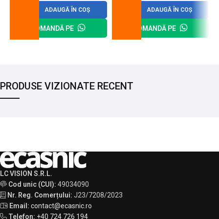
ADAUGĂ ÎN COȘ
ADAUGĂ ÎN COȘ
COMANDĂ PE
COMANDĂ PE
PRODUSE VIZIONATE RECENT
LC VISION S.R.L.
Cod unic (CUI):
49034090
Nr. Reg. Comerțului:
J23/7208/2023
Email:
contact@ecasnic.ro
Telefon:
+40 724 726 194