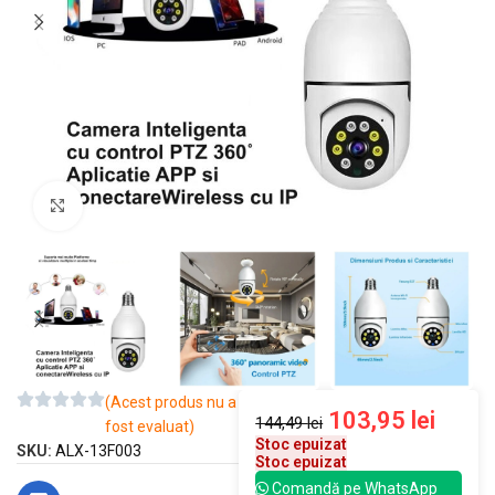
Mărește imaginea
(Acest produs nu a
103,95
lei
144,49
lei
fost evaluat)
Stoc epuizat
SKU:
ALX-13F003
Stoc epuizat
Comandă pe WhatsApp