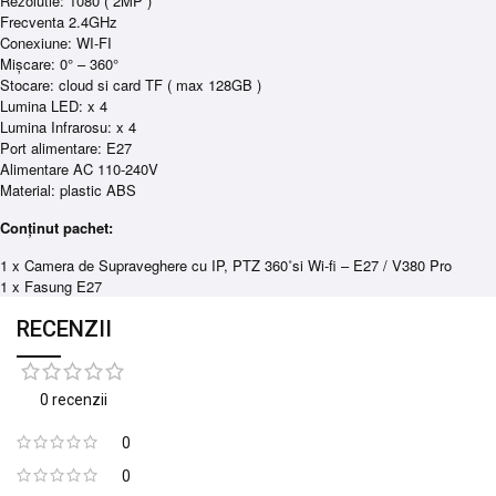
Rezolutie: 1080 ( 2MP )
Frecventa 2.4GHz
Conexiune: WI-FI
Mișcare: 0° – 360°
Stocare: cloud si card TF ( max 128GB )
Lumina LED: x 4
Lumina Infrarosu: x 4
Port alimentare: E27
Alimentare AC 110-240V
Material: plastic ABS
Conținut pachet:
1 x Camera de Supraveghere cu IP, PTZ 360˚si Wi-fi – E27 / V380 Pro
1 x Fasung E27
RECENZII
0 recenzii
0
0