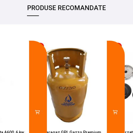
PRODUSE RECOMANDATE
-17%
-14%
a A600, 6 kw,
Butelie aragaz GPL Gazzo Premium
Set 4 arza