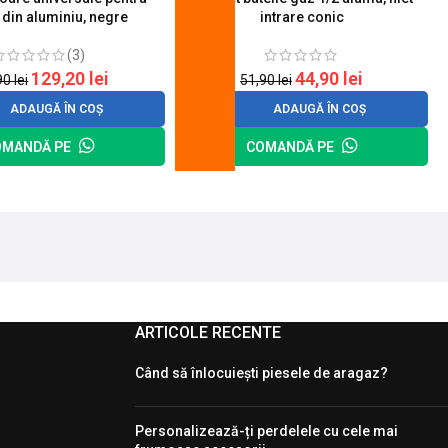
 din aluminiu, negre
intrare conic
(3)
129,20
lei
44,90
lei
90
lei
51,90
lei
ADAUGĂ ÎN COȘ
ADAUGĂ ÎN COȘ
OMANDĂ PE
COMANDĂ PE
ARTICOLE RECENTE
Când să înlocuiești piesele de aragaz?
Personalizează-ți perdelele cu cele mai