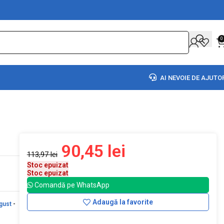
0
AI NEVOIE DE AJUTO
90,45
lei
113,97
lei
Stoc epuizat
Stoc epuizat
Comandă pe WhatsApp
Adaugă la favorite
gust
-