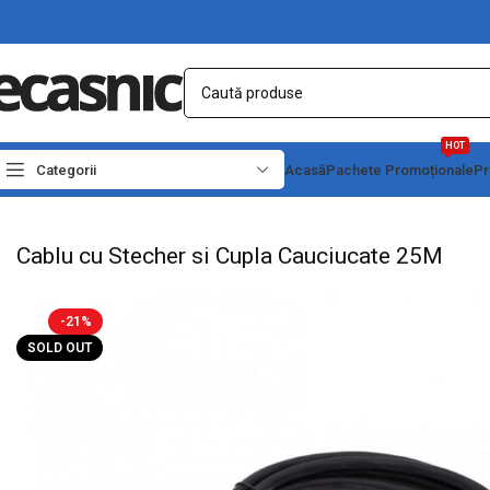
HOT
Categorii
Acasă
Pachete Promoționale
Pr
Prima pagină
Conectica
Prize, prelungitoare, stechere
Cablu cu Stecher si C
Cablu cu Stecher si Cupla Cauciucate 25M
-21%
SOLD OUT