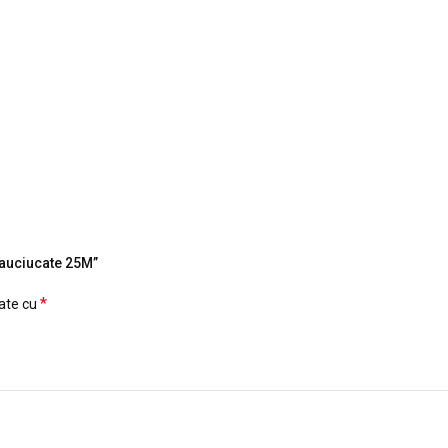
 Cauciucate 25M”
*
cate cu