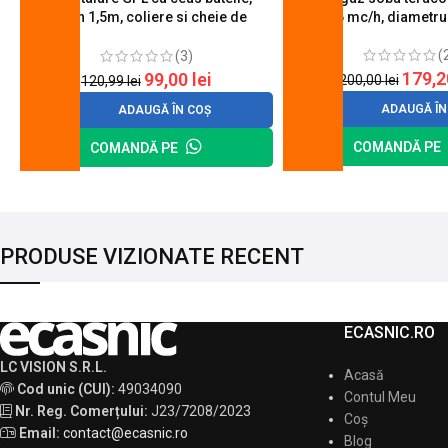
furtun 1,5m, coliere si cheie de
0.6 mc/h, diametr
strangere
(
(3)
179,
99,00
lei
200,00
lei
120,99
lei
ADAUGĂ ÎN
ADAUGĂ ÎN COȘ
COMANDĂ PE
COMANDĂ PE
PRODUSE VIZIONATE RECENT
ECASNIC.RO
LC VISION S.R.L.
Acasă
Cod unic (CUI):
49034090
Contul Meu
Nr. Reg. Comerțului:
J23/7208/2023
Coș
Email:
contact@ecasnic.ro
Blog