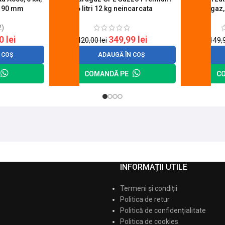
u 90 mm
26 litri 12 kg neincarcata
aragaz,
2)
20
lei
349,99
lei
420,00
lei
149,
 COȘ
ADAUGĂ ÎN COȘ
COMANDĂ PE
C
INFORMAȚII UTILE
Termeni și condiții
Politica de retur
Politică de confidențialitate
Politica de cookies