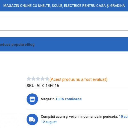
MAGAZIN ONLINE CU UNELTE, SCULE, ELECTRICE PENTRU CASĂ ȘI GRĂDINĂ
oduse populare
Blog
upla Cauciucate 25M
(Acest produs nu a fost evaluat)
SKU:
ALX-14E016
Magazin
100% românesc
.
Cumpără acum și vei primi comanda în perioada:
10 au
12 august
.