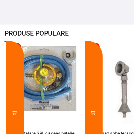
PRODUSE POPULARE
-18%
-10%
Kit instalare GPL cu ceas butelie,
Arzator gaz soba teracot