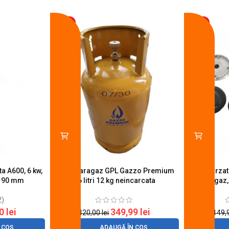
-17%
-14%
a A600, 6 kw,
Butelie aragaz GPL Gazzo Premium
Set 4 arza
u 90 mm
26 litri 12 kg neincarcata
aragaz,
2)
20
lei
349,99
lei
420,00
lei
149,
 COȘ
ADAUGĂ ÎN COȘ