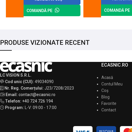
COMANDĂ PE
COMANDĂ PE
PRODUSE VIZIONATE RECENT
ECASNIC.RO
LC VISION S.R.L.
Acasă
Cod unic (CUI):
49034090
Contul Meu
Nr. Reg. Comerțului:
J23/7208/2023
Coș
Email:
contact@ecasnic.ro
Blog
Telefon:
+40 724 726 194
Favorite
Program:
L-V: 09:00 - 17:00
Contact