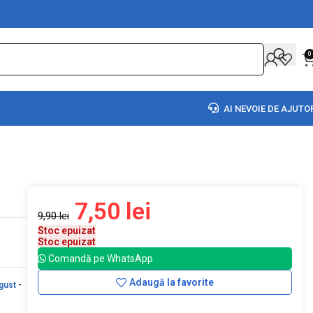
0
AI NEVOIE DE AJUTO
7,50
lei
9,90
lei
Stoc epuizat
Stoc epuizat
Comandă pe WhatsApp
Adaugă la favorite
gust
-