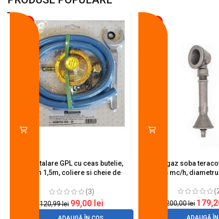
-18%
-10%
Kit instalare GPL cu ceas butelie,
Arzator gaz soba teracot
furtun 1,5m, coliere si cheie de
0.6 mc/h, diametr
strangere
(
(3)
179,
99,00
lei
200,00
lei
120,99
lei
ADAUGĂ ÎN
ADAUGĂ ÎN COȘ