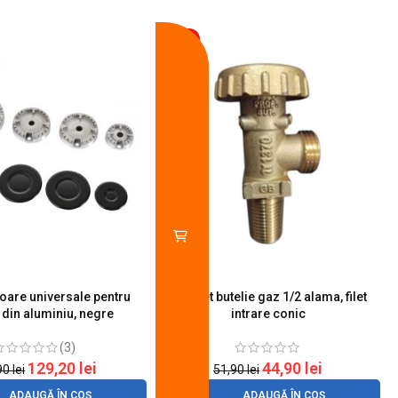
-13%
toare universale pentru
Robinet butelie gaz 1/2 alama, filet
S
 din aluminiu, negre
intrare conic
(3)
129,20
lei
44,90
lei
90
lei
51,90
lei
ADAUGĂ ÎN COȘ
ADAUGĂ ÎN COȘ