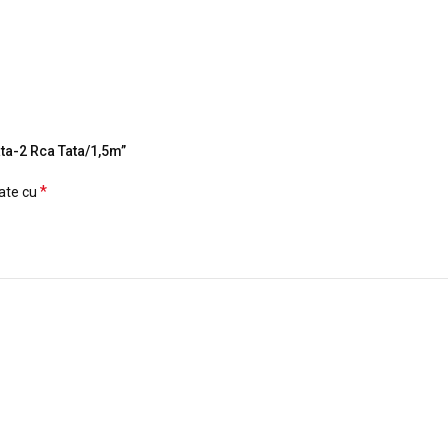
ata-2 Rca Tata/1,5m”
*
cate cu