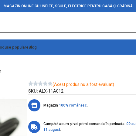
MAGAZIN ONLINE CU UNELTE, SCULE, ELECTRICE PENTRU CASĂ ȘI GRĂDINĂ
oduse populare
Blog
 Rca Tata/1,5m
m
(Acest produs nu a fost evaluat)
SKU:
ALX-11A012
Magazin
100% românesc
.
Cumpără acum și vei primi comanda în perioada:
09 au
11 august
.