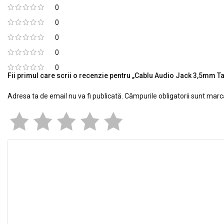
0
0
0
0
0
Fii primul care scrii o recenzie pentru „Cablu Audio Jack 3,5mm T
Adresa ta de email nu va fi publicată.
Câmpurile obligatorii sunt mar