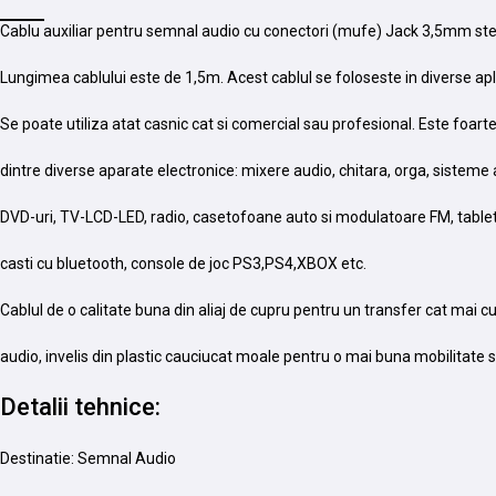
Cablu auxiliar pentru semnal audio cu conectori (mufe) Jack 3,5mm ste
Lungimea cablului este de 1,5m. Acest cablul se foloseste in diverse apli
Se poate utiliza atat casnic cat si comercial sau profesional. Este foart
dintre diverse aparate electronice: mixere audio, chitara, orga, sisteme
DVD-uri, TV-LCD-LED, radio, casetofoane auto si modulatoare FM, tablete,
casti cu bluetooth, console de joc PS3,PS4,XBOX etc.
Cablul de o calitate buna din aliaj de cupru pentru un transfer cat mai c
audio, invelis din plastic cauciucat moale pentru o mai buna mobilitate si 
Detalii tehnice:
Destinatie: Semnal Audio