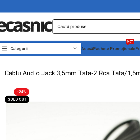
HOT
Categorii
Acasă
Pachete Promoționale
Pr
Prima pagină
Electrice
Cabluri Audio – Video
Cablu Audio Jack 3,5mm Tata-2
Cablu Audio Jack 3,5mm Tata-2 Rca Tata/1,5
-24%
SOLD OUT