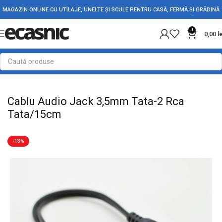
MAGAZIN ONLINE CU UTILAJE, UNELTE ȘI SCULE PENTRU CASĂ, FERMĂ ȘI GRĂDINĂ
0
0,00
l
Prima pagină
Electrice
Cabluri Audio – Video
Cablu Audio Jack 3,5mm Tata-2 Rca
Tata/15cm
-13%