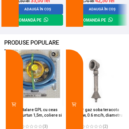
35,00
lei
42,50
lei
38,50
lei
52,70
lei
ADAUGĂ ÎN COȘ
ADAUGĂ ÎN COȘ
COMANDĂ PE
COMANDĂ PE
PRODUSE POPULARE
-18%
-10%
Kit instalare GPL cu ceas
Arzator gaz soba teracota
butelie, furtun 1,5m, coliere si
A600, 6 kw, 0.6 mc/h, diametru
cheie de strangere
90 mm
(3)
(2)