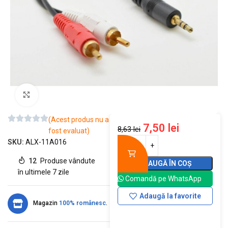
Mărește imaginea
(Acest produs nu a
7,50
lei
8,63
lei
fost evaluat)
SKU:
ALX-11A016
12
Produse vândute
ADAUGĂ ÎN COȘ
în ultimele 7 zile
Comandă pe WhatsApp
Adaugă la favorite
Magazin
100% românesc
.