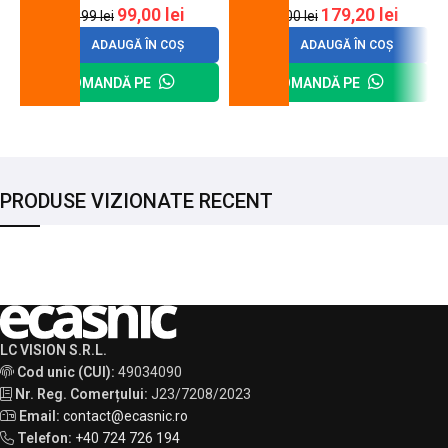
99,00
lei
179,20
lei
120,99
lei
200,00
lei
ADAUGĂ ÎN COȘ
ADAUGĂ ÎN COȘ
COMANDĂ PE
COMANDĂ PE
PRODUSE VIZIONATE RECENT
LC VISION S.R.L.
Cod unic (CUI):
49034090
Nr. Reg. Comerțului:
J23/7208/2023
Email:
contact@ecasnic.ro
Telefon:
+40 724 726 194