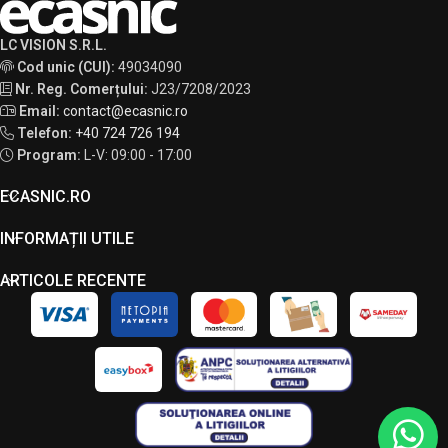
LC VISION S.R.L.
Cod unic (CUI):
49034090
Nr. Reg. Comerțului:
J23/7208/2023
Email:
contact@ecasnic.ro
Telefon:
+40 724 726 194
Program:
L-V: 09:00 - 17:00
ECASNIC.RO
INFORMAȚII UTILE
ARTICOLE RECENTE