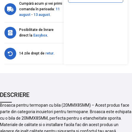
Cumpără acum și vei primi
comanda în perioada:
11
august
-
13 august
.
Posibilitate de livrare
direct la
Easybox
.
14 zile drept de
retur
.
DESCRIERE
Broasca pentru termopan cu bila (20MMX85MM) – Acest produs face
parte din categoria incuietori pentru termopane. Broasca este echipata
cu o bila de 20MMX85MM, perfecta pentru o etancheitate sporita.
Materiale de calitate si o installare facila fac din acest produs un
alegere de inalt calitate pentru siguranta si confortul tau acasă.