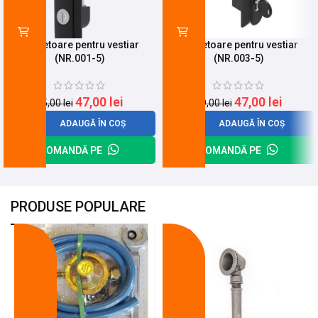
Incuietoare pentru vestiar
Incuietoare pentru vestiar
(NR.001-5)
(NR.003-5)
47,00
lei
47,00
lei
65,00
lei
59,00
lei
ADAUGĂ ÎN COȘ
ADAUGĂ ÎN COȘ
COMANDĂ PE
COMANDĂ PE
PRODUSE POPULARE
-18%
-10%