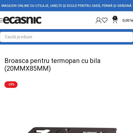
MAGAZIN ONLINE CU UTILAJE, UNELTE ȘI SCULE PENTRU CASĂ, FERMĂ ȘI GRĂDINĂ
0
0,00
l
Prima pagină
Fără categorie
Broasca pentru termopan cu bila
(20MMX85MM)
-24%