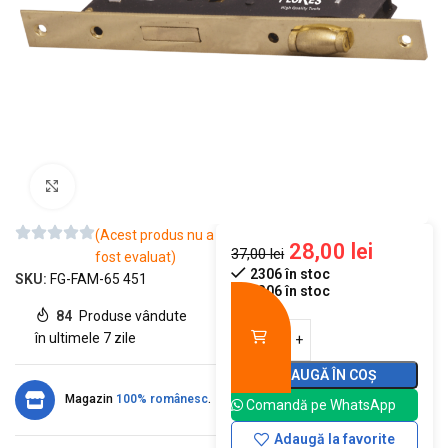
Mărește imaginea
(Acest produs nu a
28,00
lei
37,00
lei
fost evaluat)
2306 în stoc
SKU:
FG-FAM-65 451
2306 în stoc
84
Produse vândute
în ultimele 7 zile
ADAUGĂ ÎN COȘ
Magazin
100% românesc
.
Comandă pe WhatsApp
Adaugă la favorite