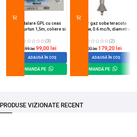
Kit instalare GPL cu ceas
Arzator gaz soba teracota
butelie, furtun 1,5m, coliere si
A600, 6 kw, 0.6 mc/h, diametru
cheie de strangere
90 mm
(3)
(2)
99,00
lei
179,20
lei
120,99
lei
200,00
lei
ADAUGĂ ÎN COȘ
ADAUGĂ ÎN COȘ
COMANDĂ PE
COMANDĂ PE
PRODUSE VIZIONATE RECENT