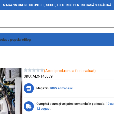
MAGAZIN ONLINE CU UNELTE, SCULE, ELECTRICE PENTRU CASĂ ȘI GRĂDINĂ
oduse populare
Blog
ibutie 125A – UKK125
(Acest produs nu a fost evaluat)
SKU:
ALX-14J079
Magazin
100% românesc
.
Cumpără acum și vei primi comanda în perioada:
10 au
12 august
.