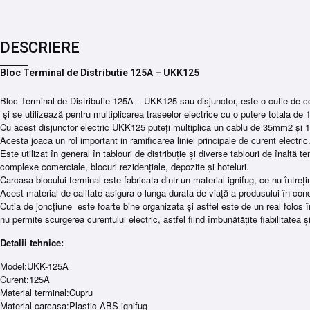
DESCRIERE
Bloc Terminal de Distributie 125A – UKK125
Bloc Terminal de Distributie 125A – UKK125 sau disjunctor, este o cutie de con
și se utilizează pentru multiplicarea traseelor electrice cu o putere totala de 
Cu acest disjunctor electric UKK125 puteți multiplica un cablu de 35mm2 ș
Acesta joaca un rol important in ramificarea liniei principale de curent electric
Este utilizat în general în tablouri de distribuție și diverse tablouri de înaltă te
complexe comerciale, blocuri rezidențiale, depozite și hoteluri.
Carcasa blocului terminal este fabricata dintr-un material ignifug, ce nu între
Acest material de calitate asigura o lunga durata de viață a produsului în cond
Cutia de joncțiune este foarte bine organizata și astfel este de un real folos în
nu permite scurgerea curentului electric, astfel fiind îmbunătățite fiabilitatea ș
Detalii tehnice:
Model:UKK-125A
Curent:125A
Material terminal:Cupru
Material carcasa:Plastic ABS ignifug