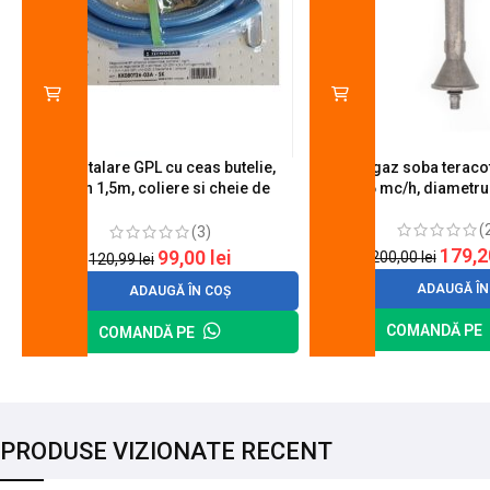
Kit instalare GPL cu ceas butelie,
Arzator gaz soba teracot
furtun 1,5m, coliere si cheie de
0.6 mc/h, diametr
strangere
(
(3)
179,
99,00
lei
200,00
lei
120,99
lei
ADAUGĂ ÎN
ADAUGĂ ÎN COȘ
COMANDĂ PE
COMANDĂ PE
PRODUSE VIZIONATE RECENT