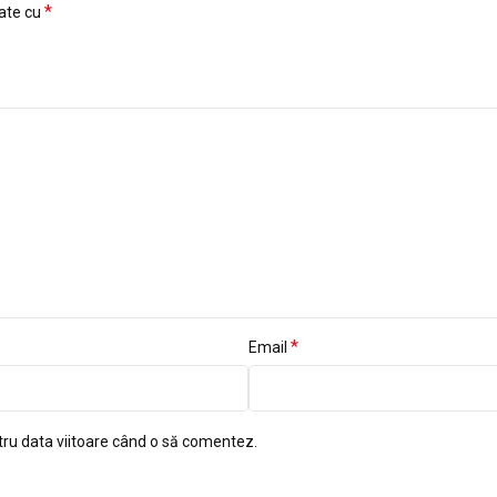
*
cate cu
*
Email
tru data viitoare când o să comentez.