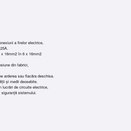
exiuni a firelor electrice,
125A.
i 1 x 16mm2 în 6 x 16mm2
.
nsiune din fabrici,
ține arderea sau flacăra deschisa.
iții și medii deosebite.
 lucrări de circuite electrice,
i siguranță sistemului.