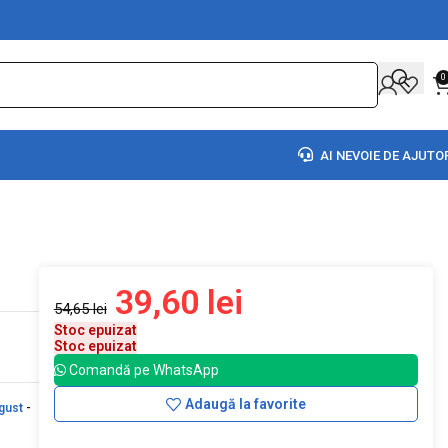
0
AI NEVOIE DE AJUTO
39,60
lei
54,65
lei
Stoc epuizat
Stoc epuizat
Comandă pe WhatsApp
Adaugă la favorite
gust
-