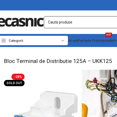
HOT
Categorii
Acasă
Pachete Promoționale
Pr
Prima pagină
Conectica
Reglete si Conectori Electrici
Bloc Terminal de Distr
Bloc Terminal de Distributie 125A – UKK125
-28%
SOLD OUT