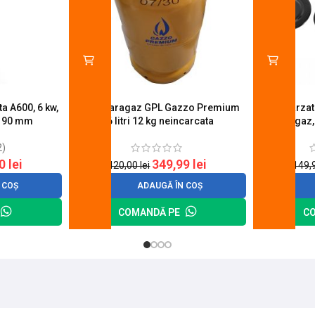
a A600, 6 kw,
Butelie aragaz GPL Gazzo Premium
Set 4 arza
u 90 mm
26 litri 12 kg neincarcata
aragaz,
2)
20
lei
349,99
lei
420,00
lei
149,
 COȘ
ADAUGĂ ÎN COȘ
COMANDĂ PE
C