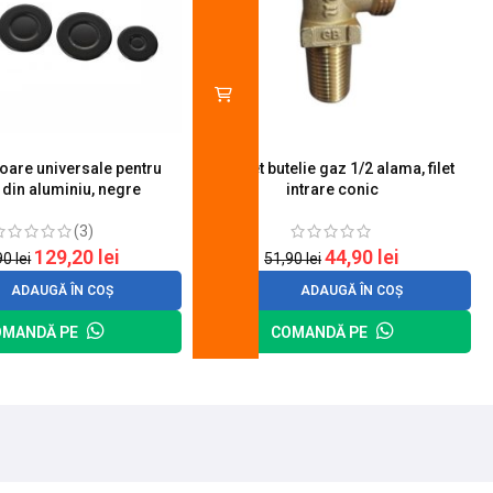
toare universale pentru
Robinet butelie gaz 1/2 alama, filet
S
 din aluminiu, negre
intrare conic
(3)
129,20
lei
44,90
lei
90
lei
51,90
lei
ADAUGĂ ÎN COȘ
ADAUGĂ ÎN COȘ
OMANDĂ PE
COMANDĂ PE