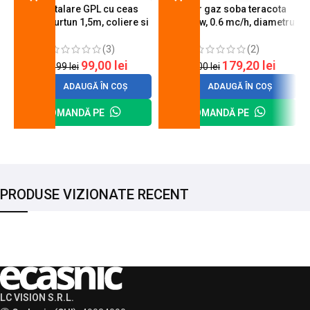
Kit instalare GPL cu ceas
Arzator gaz soba teracota
butelie, furtun 1,5m, coliere si
A600, 6 kw, 0.6 mc/h, diametru
cheie de strangere
90 mm
(3)
(2)
99,00
lei
179,20
lei
120,99
lei
200,00
lei
ADAUGĂ ÎN COȘ
ADAUGĂ ÎN COȘ
COMANDĂ PE
COMANDĂ PE
PRODUSE VIZIONATE RECENT
LC VISION S.R.L.