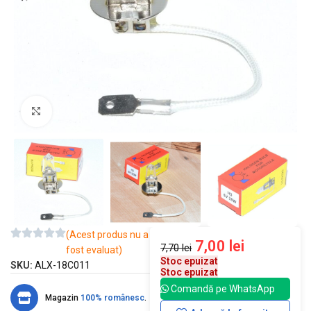
Mărește imaginea
(Acest produs nu a
7,00
lei
7,70
lei
fost evaluat)
Stoc epuizat
SKU:
ALX-18C011
Stoc epuizat
Comandă pe WhatsApp
Magazin
100% românesc
.