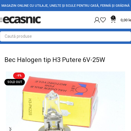
MAGAZIN ONLINE CU UTILAJE, UNELTE ȘI SCULE PENTRU CASĂ, FERMĂ ȘI GRĂDINĂ
0
0,00
l
Prima pagină
Iluminat Led
Becuri
Bec Halogen tip H3 Putere 6V-25W
-9%
SOLD OUT