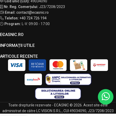
Cod unic (CUI):
49034090
Nr. Reg. Comerțului:
J23/7208/2023
Email:
contact@ecasnic.ro
Telefon:
+40 724 726 194
Program:
L-V: 09:00 - 17:00
ECASNIC.RO
INFORMAȚII UTILE
ARTICOLE RECENTE
Toate drepturile rezervate - ECASNIC © 2026. Acest site este
administrat de către LC VISION S.R.L., CUI 49034090, J23/7208/2023