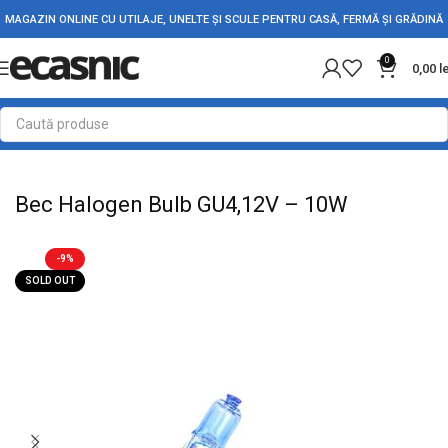
MAGAZIN ONLINE CU UTILAJE, UNELTE ȘI SCULE PENTRU CASĂ, FERMĂ ȘI GRĂDINĂ
0
0,00
l
Prima pagină
Iluminat Led
Becuri
Bec Halogen Bulb GU4,12V – 10W
-9%
SOLD OUT