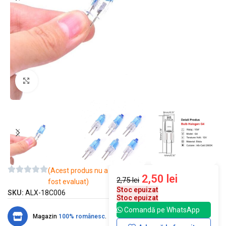
Mărește imaginea
(Acest produs nu a
2,50
lei
2,75
lei
fost evaluat)
Stoc epuizat
SKU:
ALX-18C006
Stoc epuizat
Comandă pe WhatsApp
Magazin
100% românesc
.