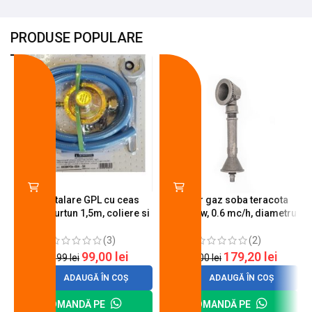
PRODUSE POPULARE
-18%
-10%
Kit instalare GPL cu ceas
Arzator gaz soba teracota
butelie, furtun 1,5m, coliere si
A600, 6 kw, 0.6 mc/h, diametru
cheie de strangere
90 mm
(3)
(2)
99,00
lei
179,20
lei
120,99
lei
200,00
lei
ADAUGĂ ÎN COȘ
ADAUGĂ ÎN COȘ
COMANDĂ PE
COMANDĂ PE