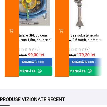
Kit instalare GPL cu ceas
Arzator gaz soba teracota
butelie, furtun 1,5m, coliere si
A600, 6 kw, 0.6 mc/h, diametru
cheie de strangere
90 mm
(3)
(2)
99,00
lei
179,20
lei
120,99
lei
200,00
lei
ADAUGĂ ÎN COȘ
ADAUGĂ ÎN COȘ
COMANDĂ PE
COMANDĂ PE
PRODUSE VIZIONATE RECENT