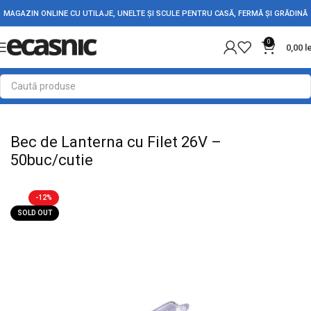
MAGAZIN ONLINE CU UTILAJE, UNELTE ȘI SCULE PENTRU CASĂ, FERMĂ ȘI GRĂDINĂ
0
0,00
l
Prima pagină
Iluminat Led
Becuri
Bec de Lanterna cu Filet 26V –
50buc/cutie
-12%
SOLD OUT