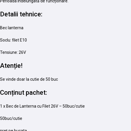
Perioada îndelungată de funcționare.
Detalii tehnice:
Bec lanterna
Soclu: filet E10
Tensiune: 26V
Atenție!
Se vinde doar la cutie de 50 buc
Conținut pachet:
1 x Bec de Lanterna cu Filet 26V – 50buc/cutie
50buc/cutie
preț pe bucata