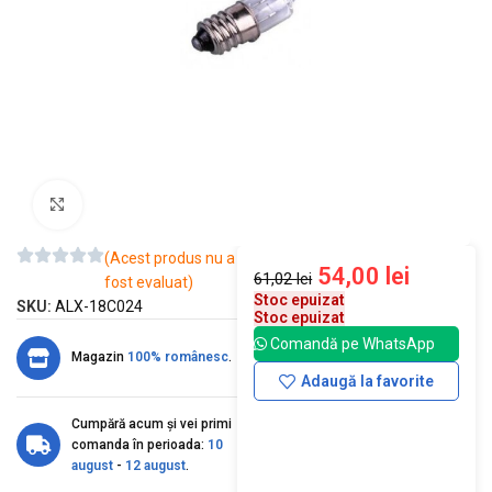
Mărește imaginea
(Acest produs nu a
54,00
lei
61,02
lei
fost evaluat)
Stoc epuizat
SKU:
ALX-18C024
Stoc epuizat
Comandă pe WhatsApp
Magazin
100% românesc
.
Adaugă la favorite
Cumpără acum și vei primi
comanda în perioada:
10
august
-
12 august
.