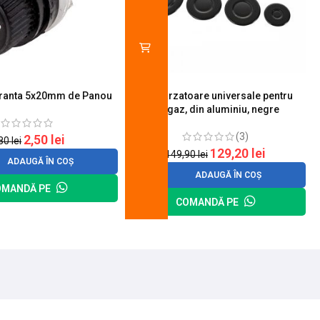
uranta 5x20mm de Panou
Set 4 arzatoare universale pentru
aragaz, din aluminiu, negre
(3)
2,50
lei
,80
lei
129,20
lei
149,90
lei
ADAUGĂ ÎN COȘ
ADAUGĂ ÎN COȘ
OMANDĂ PE
COMANDĂ PE