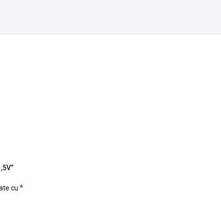
1,5V”
*
cate cu