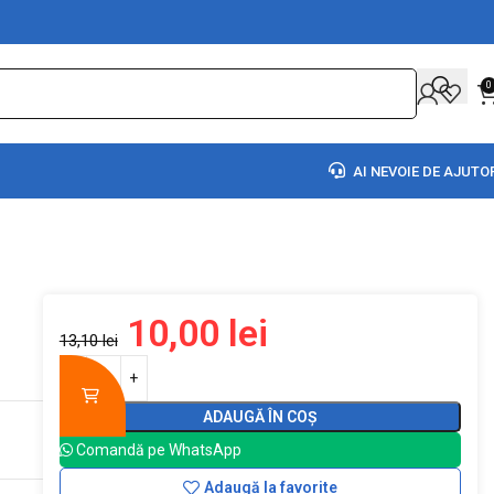
0
AI NEVOIE DE AJUTO
10,00
lei
13,10
lei
ADAUGĂ ÎN COȘ
Comandă pe WhatsApp
Adaugă la favorite