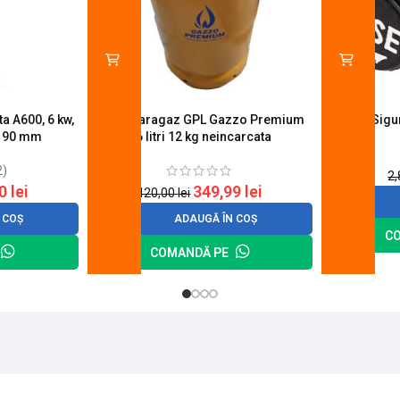
a A600, 6 kw,
Butelie aragaz GPL Gazzo Premium
Suport Sig
u 90 mm
26 litri 12 kg neincarcata
2)
2
20
lei
349,99
lei
420,00
lei
 COȘ
ADAUGĂ ÎN COȘ
C
COMANDĂ PE