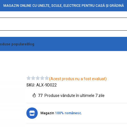
MAGAZIN ONLINE CU UNELTE, SCULE, ELECTRICE PENTRU CASĂ ȘI GRĂDINĂ
oduse populare
Blog
5V
(Acest produs nu a fost evaluat)
SKU:
ALX-9D022
77
Produse vândute în ultimele 7 zile
Magazin
100% românesc
.