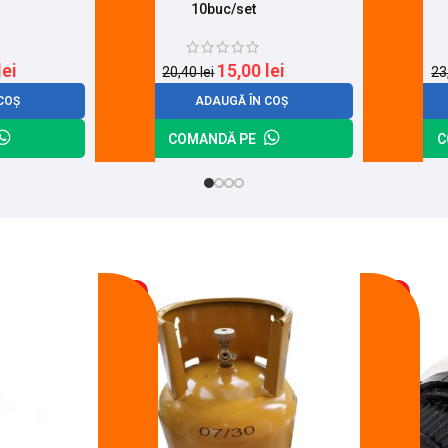
10buc/set
lei
15,00
lei
20,40
lei
23
COȘ
ADAUGĂ ÎN COȘ
COMANDĂ PE
C
-17%
-11%