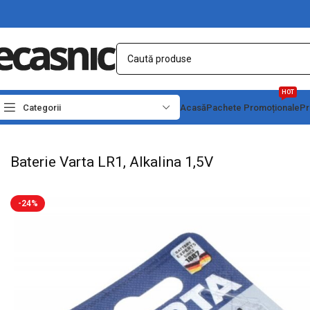
HOT
Categorii
Acasă
Pachete Promoționale
Pr
Prima pagină
Electrice
Baterie
Bateri Speciale
Baterie Varta LR1, Alkalina 1,
Baterie Varta LR1, Alkalina 1,5V
-24%