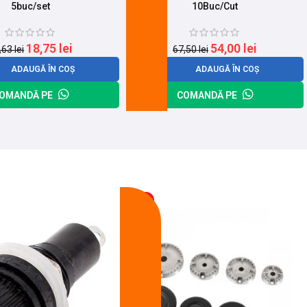
5buc/set
10Buc/Cut
18,75
lei
54,00
lei
,63
lei
67,50
lei
ADAUGĂ ÎN COȘ
ADAUGĂ ÎN COȘ
OMANDĂ PE
COMANDĂ PE
-14%