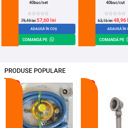
40buc/set
40buc/cut
57,60
lei
48,96
79,49
lei
63,16
lei
ADAUGĂ ÎN COȘ
ADAUGĂ ÎN 
COMANDĂ PE
COMANDĂ PE
PRODUSE POPULARE
-18%
-10%