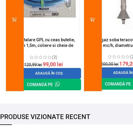
Kit instalare GPL cu ceas butelie,
Arzator gaz soba teracot
furtun 1,5m, coliere si cheie de
0.6 mc/h, diametr
strangere
(
(3)
179,
99,00
lei
200,00
lei
120,99
lei
ADAUGĂ ÎN
ADAUGĂ ÎN COȘ
COMANDĂ PE
COMANDĂ PE
PRODUSE VIZIONATE RECENT