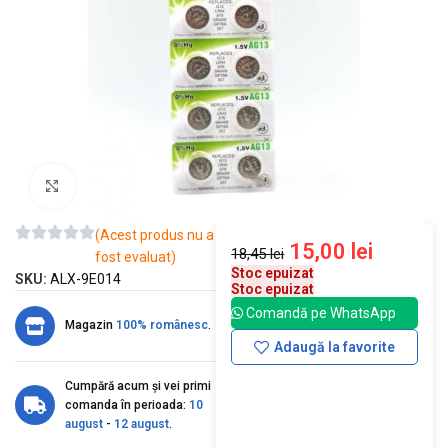
Mărește imaginea
(Acest produs nu a
15,00
lei
18,45
lei
fost evaluat)
Stoc epuizat
SKU:
ALX-9E014
Stoc epuizat
Comandă pe WhatsApp
Magazin
100% românesc
.
Adaugă la favorite
Cumpără acum și vei primi
comanda în perioada:
10
august
-
12 august
.