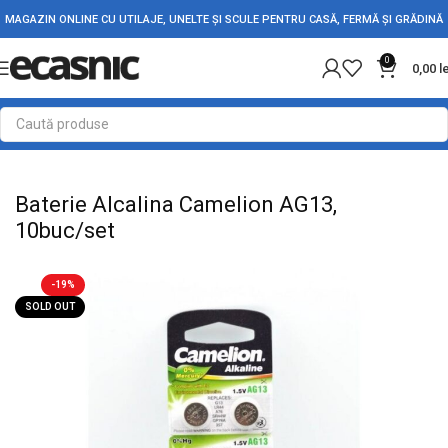
MAGAZIN ONLINE CU UTILAJE, UNELTE ȘI SCULE PENTRU CASĂ, FERMĂ ȘI GRĂDINĂ
0
0,00
l
Prima pagină
Electrice
Baterie
Bateri Alkaline AG
Baterie Alcalina Camelion AG13,
10buc/set
-19%
SOLD OUT