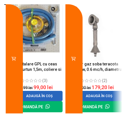
-18%
-10%
Kit instalare GPL cu ceas
Arzator gaz soba teracota
butelie, furtun 1,5m, coliere si
A600, 6 kw, 0.6 mc/h, diametru
cheie de strangere
90 mm
(3)
(2)
99,00
lei
179,20
lei
120,99
lei
200,00
lei
ADAUGĂ ÎN COȘ
ADAUGĂ ÎN COȘ
COMANDĂ PE
COMANDĂ PE