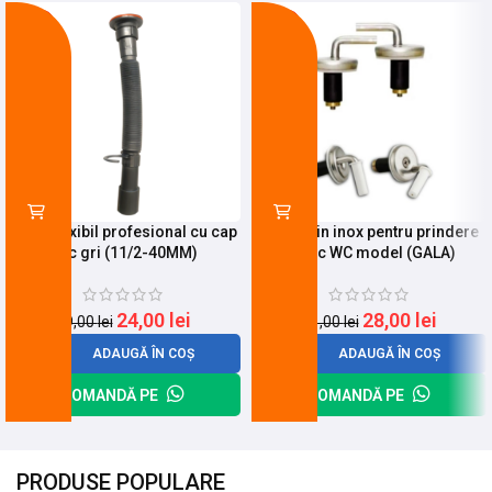
-17%
-10%
Sifon flexibil profesional cu cap
Surub din inox pentru prindere
mic gri (11/2-40MM)
capac WC model (GALA)
24,00
lei
28,00
lei
29,00
lei
31,00
lei
ADAUGĂ ÎN COȘ
ADAUGĂ ÎN COȘ
COMANDĂ PE
COMANDĂ PE
PRODUSE POPULARE