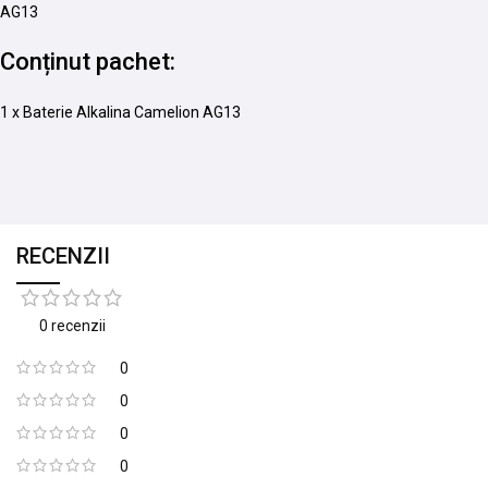
AG13
Conținut pachet:
1 x Baterie Alkalina Camelion AG13
RECENZII
0 recenzii
0
0
0
0