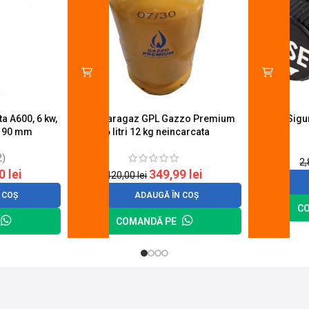
a A600, 6 kw,
Butelie aragaz GPL Gazzo Premium
Suport Sig
u 90 mm
26 litri 12 kg neincarcata
2)
2
20
lei
349,99
lei
420,00
lei
 COȘ
ADAUGĂ ÎN COȘ
C
COMANDĂ PE