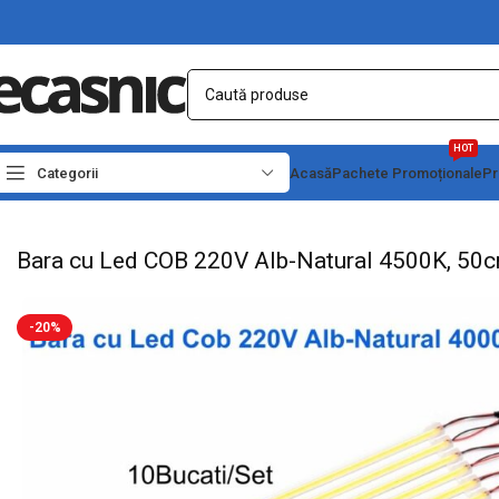
HOT
Categorii
Acasă
Pachete Promoționale
Pr
Prima pagină
Iluminat Led
Banda Led
Bara cu Led COB 220V Alb-Natural 450
Bara cu Led COB 220V Alb-Natural 4500K, 50c
-20%