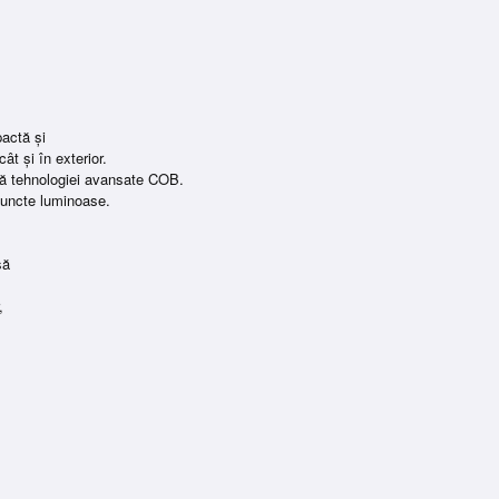
pactă și
cât și în exterior.
ită tehnologiei avansate COB.
puncte luminoase.
asă
r,