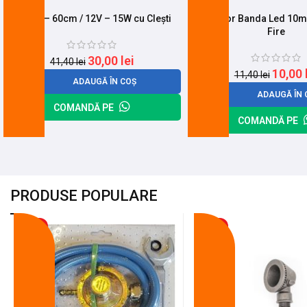
Led T8 – 60cm / 12V – 15W cu Clești
Conector Banda Led 10mm
Fire
30,00
lei
41,40
lei
10,00
11,40
lei
ADAUGĂ ÎN COȘ
ADAUGĂ ÎN 
COMANDĂ PE
COMANDĂ PE
PRODUSE POPULARE
-18%
-10%