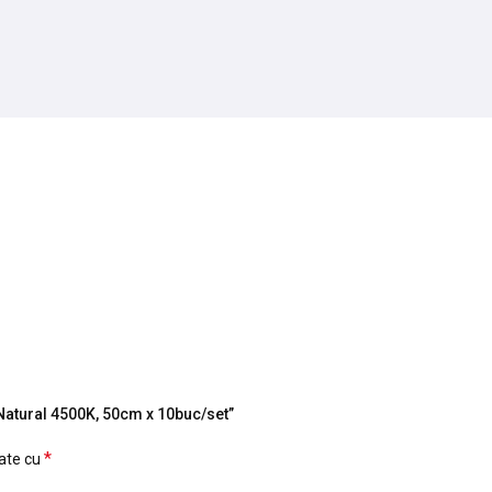
-Natural 4500K, 50cm x 10buc/set”
*
cate cu