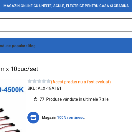
MAGAZIN ONLINE CU UNELTE, SCULE, ELECTRICE PENTRU CASĂ ȘI GRĂDINĂ
oduse populare
Blog
0K, 50cm x 10buc/set
m x 10buc/set
(Acest produs nu a fost evaluat)
SKU:
ALX-18A161
77
Produse vândute în ultimele 7 zile
Magazin
100% românesc
.