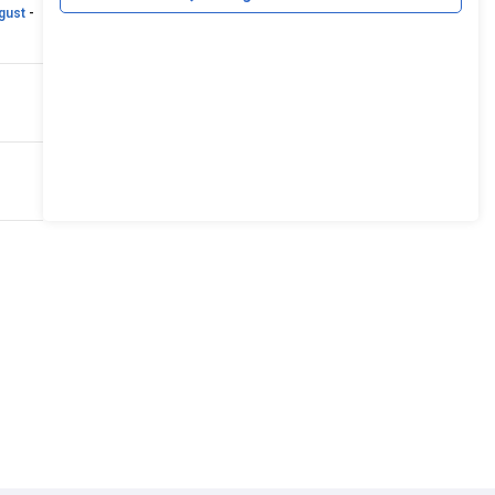
gust
-