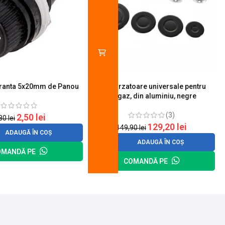
uranta 5x20mm de Panou
Set 4 arzatoare universale pentru
aragaz, din aluminiu, negre
(3)
2,50
lei
,80
lei
129,20
lei
149,90
lei
ADAUGĂ ÎN COȘ
ADAUGĂ ÎN COȘ
OMANDĂ PE
COMANDĂ PE