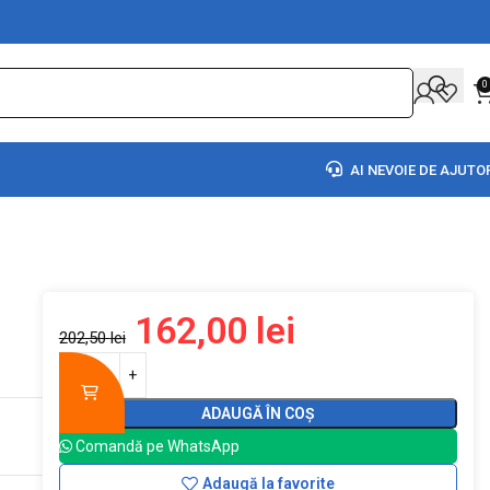
0
AI NEVOIE DE AJUTO
162,00
lei
202,50
lei
ADAUGĂ ÎN COȘ
Comandă pe WhatsApp
Adaugă la favorite