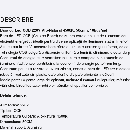
DESCRIERE
Bara cu Led COB 220V Alb-Natural 4500K, 50cm x 10buc/set
Bara de LED COB (Chip on Board) de 50 cm este o soluție de iluminare com
eficientă energetic, ideală pentru diverse aplicații de iluminare atât în interior, 
Alimentată la 220V, această bară oferă o lumină puternică și uniformă, dator
Tehnologia COB asigură o dispersie uniformă a luminii, eliminând efectul de 
Consumul de energie este semnificativ mai mic comparativ cu sursele de
iluminare tradiționale, contribuind la economii de energie pe termen lung.
Construită pentru a rezista la uzura zilnică, această bară de LED are o carc
robustă, realizată din plasic, care oferă o disipare eficientă a căldurii.
Ideală pentru o gamă largă de aplicații, inclusiv iluminatul dulapurilor, rafturilo
vitrinelor, birourilor, automobilelor, bărcilor și spațiilor comerciale.
Detalii tehnice:
Alimentare: 220V
Tip led: COB
Temperatura Culoare: Alb-Natural 4500K
DImensiune: 50CM
Material suport: Aluminiu