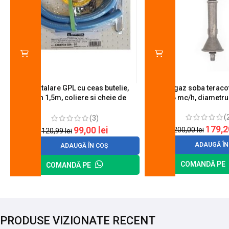
Kit instalare GPL cu ceas butelie,
Arzator gaz soba teracot
furtun 1,5m, coliere si cheie de
0.6 mc/h, diametr
strangere
(
(3)
179,
99,00
lei
200,00
lei
120,99
lei
ADAUGĂ ÎN
ADAUGĂ ÎN COȘ
COMANDĂ PE
COMANDĂ PE
PRODUSE VIZIONATE RECENT