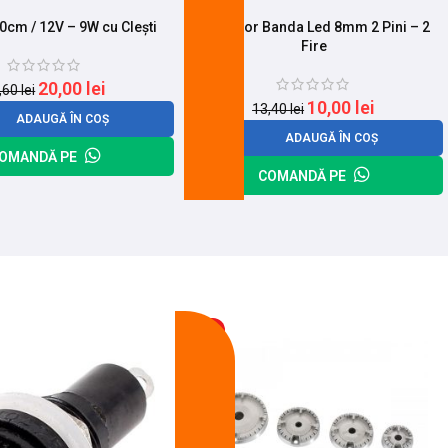
0cm / 12V – 9W cu Clești
Conector Banda Led 8mm 2 Pini – 2
Fire
20,00
lei
,60
lei
10,00
lei
13,40
lei
ADAUGĂ ÎN COȘ
ADAUGĂ ÎN COȘ
OMANDĂ PE
COMANDĂ PE
-14%