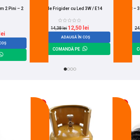
 2 Pini – 2
Bec de Frigider cu Led 3W / E14
Led T8 – 3
12,50
lei
14,38
lei
24
lei
ADAUGĂ ÎN COȘ
COȘ
COMANDĂ PE
C
-17%
-11%