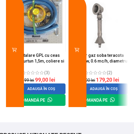
Kit instalare GPL cu ceas
Arzator gaz soba teracota
butelie, furtun 1,5m, coliere si
A600, 6 kw, 0.6 mc/h, diametru
cheie de strangere
90 mm
(3)
(2)
99,00
lei
179,20
lei
120,99
lei
200,00
lei
ADAUGĂ ÎN COȘ
ADAUGĂ ÎN COȘ
COMANDĂ PE
COMANDĂ PE