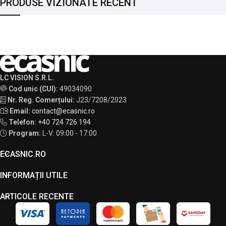
PRODUSE VIZIONATE RECENT
LC VISION S.R.L.
Cod unic (CUI):
49034090
Nr. Reg. Comerțului:
J23/7208/2023
Email:
contact@ecasnic.ro
Telefon:
+40 724 726 194
Program:
L-V: 09:00 - 17:00
ECASNIC.RO
INFORMAȚII UTILE
ARTICOLE RECENTE