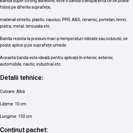
Banda super strong adhesive, este o banda transparenta ce se poate
folosi pe diferite suprafețe,
material sintetic, plastic, cauciuc, PPR, ABS, ceramic, portelan, lemn,
piatra, metal, tencuiala etc.
Banda rezista la presiuni mari și temperaturi ridicate sau scăzute, se
poate aplica și pe suprafețe umede.
Aceasta banda este ideală pentru aplicații în interior, exterior,
automobile, nautic, industrial etc.
Detalii tehnice:
Culoare: Albă
Lățime: 10 cm
Lungime: 150 cm
Conținut pachet: