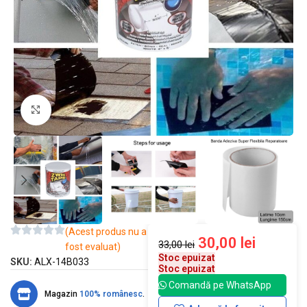
Mărește imaginea
(Acest produs nu a
30,00
lei
33,00
lei
fost evaluat)
Stoc epuizat
SKU:
ALX-14B033
Stoc epuizat
Comandă pe WhatsApp
Magazin
100% românesc
.