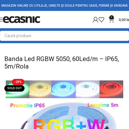
MAGAZIN ONLINE CU UTILAJE, UNELTE ȘI SCULE PENTRU CASĂ, FERMĂ ȘI GRĂDINĂ
0
0,00
l
Prima pagină
Iluminat Led
Banda Led
Banda Led RGBW 5050, 60Led/m – IP65,
5m/Rola
-29%
SOLD OUT