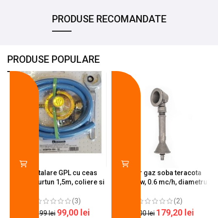
PRODUSE RECOMANDATE
PRODUSE POPULARE
-18%
-10%
Kit instalare GPL cu ceas
Arzator gaz soba teracota
butelie, furtun 1,5m, coliere si
A600, 6 kw, 0.6 mc/h, diametru
cheie de strangere
90 mm
(3)
(2)
99,00
lei
179,20
lei
120,99
lei
200,00
lei