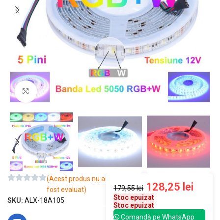
Mărește imaginea
(Acest produs nu a
128,25
lei
179,55
lei
fost evaluat)
Stoc epuizat
SKU:
ALX-18A105
Stoc epuizat
Comandă pe WhatsApp