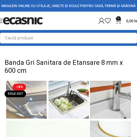
MAGAZIN ONLINE CU UTILAJE, UNELTE ȘI SCULE PENTRU CASĂ, FERMĂ ȘI GRĂDINĂ
0
0,00
l
Prima pagină
Conectica
Banda Izolatoare & Adeziva
Banda Gri Sanitara de Etansare 8 mm x
600 cm
-18%
SOLD OUT