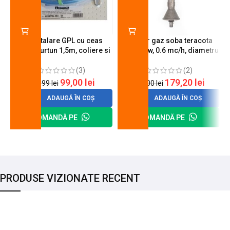
Kit instalare GPL cu ceas
Arzator gaz soba teracota
butelie, furtun 1,5m, coliere si
A600, 6 kw, 0.6 mc/h, diametru
cheie de strangere
90 mm
(3)
(2)
99,00
lei
179,20
lei
120,99
lei
200,00
lei
ADAUGĂ ÎN COȘ
ADAUGĂ ÎN COȘ
COMANDĂ PE
COMANDĂ PE
PRODUSE VIZIONATE RECENT