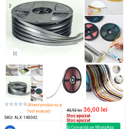
Mărește imaginea
(Acest produs nu a
36,00
lei
43,92
lei
fost evaluat)
Stoc epuizat
SKU:
ALX-14B042
Stoc epuizat
Comandă pe WhatsApp