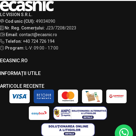
LC VISION S.R.L.
Cod unic (CUI):
49034090
Nr. Reg. Comerțului:
J23/7208/2023
Email:
contact@ecasnic.ro
Telefon:
+40 724 726 194
Program:
L-V: 09:00 - 17:00
ECASNIC.RO
INFORMAȚII UTILE
ARTICOLE RECENTE