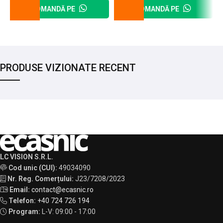
COMANDĂ PE
COMANDĂ PE
PRODUSE VIZIONATE RECENT
LC VISION S.R.L.
Cod unic (CUI):
49034090
Nr. Reg. Comerțului:
J23/7208/2023
Email:
contact@ecasnic.ro
Telefon:
+40 724 726 194
Program:
L-V: 09:00 - 17:00