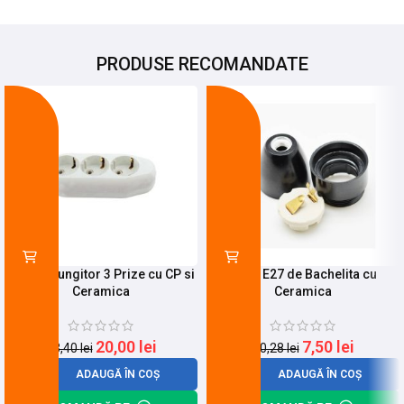
PRODUSE RECOMANDATE
-15%
-27%
Cap Prelungitor 3 Prize cu CP si
Dulie E27 de Bachelita cu
Ceramica
Ceramica
20,00
lei
7,50
lei
23,40
lei
10,28
lei
ADAUGĂ ÎN COȘ
ADAUGĂ ÎN COȘ