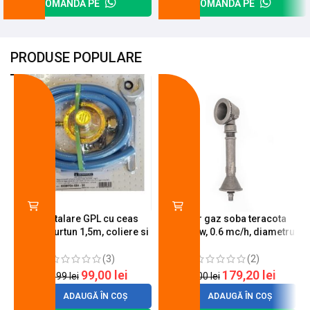
COMANDĂ PE
COMANDĂ PE
PRODUSE POPULARE
-18%
-10%
Kit instalare GPL cu ceas
Arzator gaz soba teracota
butelie, furtun 1,5m, coliere si
A600, 6 kw, 0.6 mc/h, diametru
cheie de strangere
90 mm
(3)
(2)
99,00
lei
179,20
lei
120,99
lei
200,00
lei
ADAUGĂ ÎN COȘ
ADAUGĂ ÎN COȘ