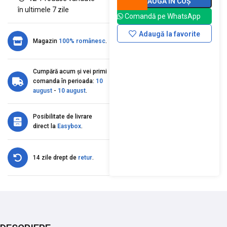
ADAUGĂ ÎN COȘ
în ultimele 7 zile
Comandă pe WhatsApp
Adaugă la favorite
Magazin
100% românesc
.
Cumpără acum și vei primi
comanda în perioada:
10
august
-
10 august
.
Posibilitate de livrare
direct la
Easybox
.
14 zile drept de
retur
.