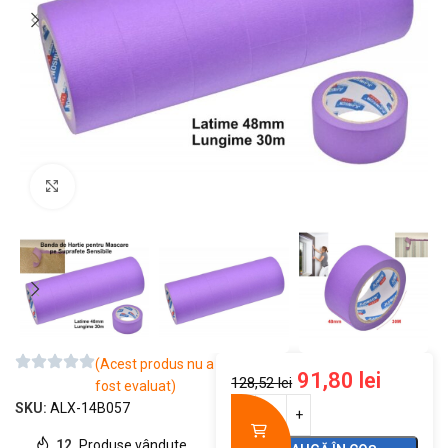
Mărește imaginea
(Acest produs nu a
91,80
lei
128,52
lei
fost evaluat)
SKU:
ALX-14B057
12
Produse vândute