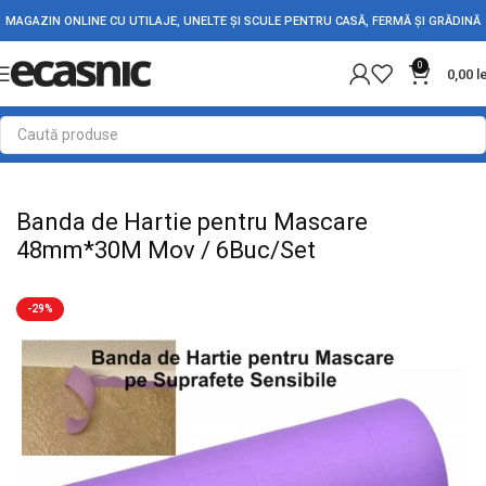
MAGAZIN ONLINE CU UTILAJE, UNELTE ȘI SCULE PENTRU CASĂ, FERMĂ ȘI GRĂDINĂ
0
0,00
l
Prima pagină
Conectica
Banda Izolatoare & Adeziva
Banda de Hartie pentru Mascare
48mm*30M Mov / 6Buc/Set
-29%