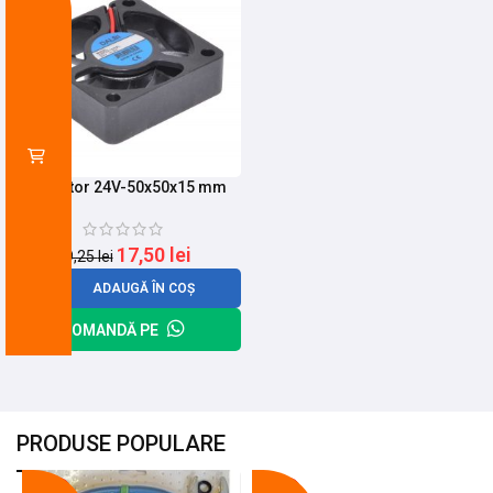
Ventilator 24V-50x50x15 mm
17,50
lei
19,25
lei
ADAUGĂ ÎN COȘ
COMANDĂ PE
PRODUSE POPULARE
-18%
-10%