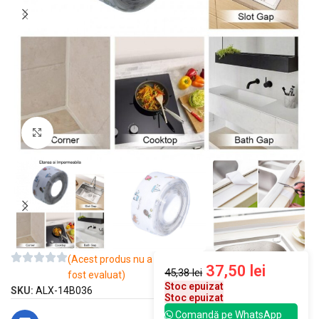
Mărește imaginea
(Acest produs nu a
37,50
lei
45,38
lei
fost evaluat)
Stoc epuizat
SKU:
ALX-14B036
Stoc epuizat
Comandă pe WhatsApp