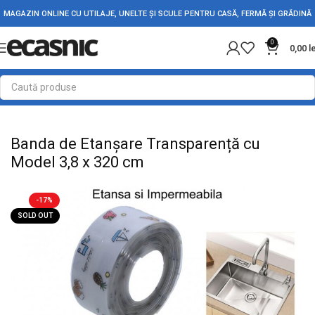
MAGAZIN ONLINE CU UTILAJE, UNELTE ȘI SCULE PENTRU CASĂ, FERMĂ ȘI GRĂDINĂ
0
0,00
l
Prima pagină
Conectica
Banda Izolatoare & Adeziva
Banda de Etanșare Transparență cu
Model 3,8 x 320 cm
-17%
SOLD OUT