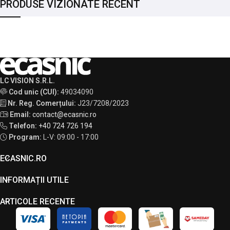
PRODUSE VIZIONATE RECENT
LC VISION S.R.L.
Cod unic (CUI):
49034090
Nr. Reg. Comerțului:
J23/7208/2023
Email:
contact@ecasnic.ro
Telefon:
+40 724 726 194
Program:
L-V: 09:00 - 17:00
ECASNIC.RO
INFORMAȚII UTILE
ARTICOLE RECENTE