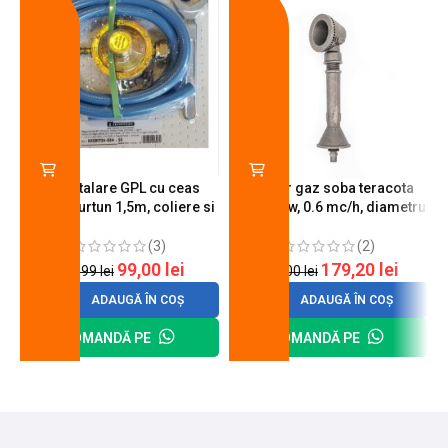
Kit instalare GPL cu ceas
Arzator gaz soba teracota
butelie, furtun 1,5m, coliere si
A600, 6 kw, 0.6 mc/h, diametru
cheie de strangere
90 mm
(3)
(2)
99,00
lei
179,20
lei
120,99
lei
200,00
lei
ADAUGĂ ÎN COȘ
ADAUGĂ ÎN COȘ
COMANDĂ PE
COMANDĂ PE