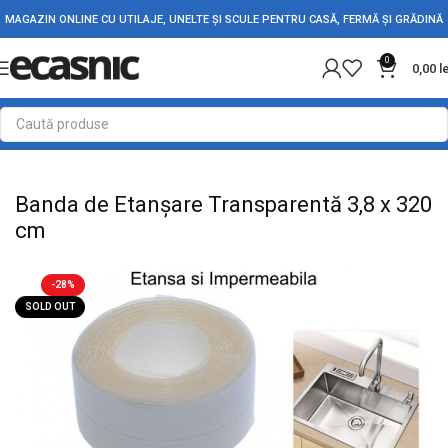
MAGAZIN ONLINE CU UTILAJE, UNELTE ȘI SCULE PENTRU CASĂ, FERMĂ ȘI GRĂDINĂ
0
0,00
l
Prima pagină
Conectica
Banda Izolatoare & Adeziva
Banda de Etanșare Transparentă 3,8 x 320
cm
-28%
SOLD OUT