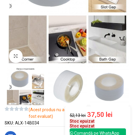
Mărește imaginea
(Acest produs nu a
37,50
lei
52,13
lei
fost evaluat)
Stoc epuizat
SKU:
ALX-14B034
Stoc epuizat
Comandă pe WhatsApp