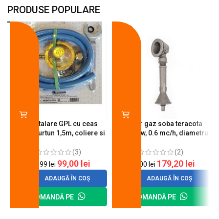
PRODUSE POPULARE
-18%
-10%
Kit instalare GPL cu ceas
Arzator gaz soba teracota
butelie, furtun 1,5m, coliere si
A600, 6 kw, 0.6 mc/h, diametru
cheie de strangere
90 mm
(3)
(2)
99,00
lei
179,20
lei
120,99
lei
200,00
lei
ADAUGĂ ÎN COȘ
ADAUGĂ ÎN COȘ
COMANDĂ PE
COMANDĂ PE