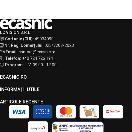
LC VISION S.R.L.
Cod unic (CUI):
49034090
Nr. Reg. Comerțului:
J23/7208/2023
Email:
contact@ecasnic.ro
Telefon:
+40 724 726 194
Program:
L-V: 09:00 - 17:00
ECASNIC.RO
INFORMAȚII UTILE
ARTICOLE RECENTE