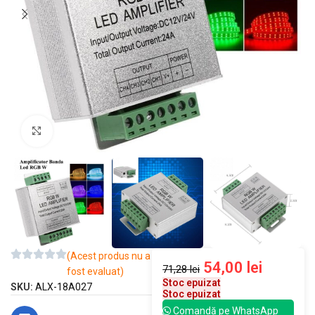
Mărește imaginea
(Acest produs nu a
54,00
lei
71,28
lei
fost evaluat)
Stoc epuizat
SKU:
ALX-18A027
Stoc epuizat
Comandă pe WhatsApp