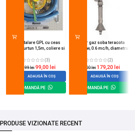
Kit instalare GPL cu ceas
Arzator gaz soba teracota
butelie, furtun 1,5m, coliere si
A600, 6 kw, 0.6 mc/h, diametru
cheie de strangere
90 mm
(3)
(2)
99,00
lei
179,20
lei
120,99
lei
200,00
lei
ADAUGĂ ÎN COȘ
ADAUGĂ ÎN COȘ
COMANDĂ PE
COMANDĂ PE
PRODUSE VIZIONATE RECENT