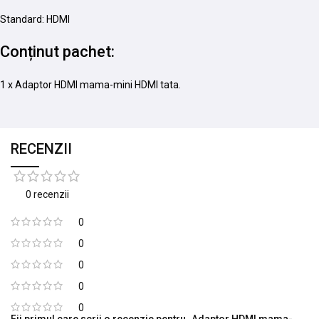
Standard: HDMI
Conținut pachet:
1 x Adaptor HDMI mama-mini HDMI tata.
RECENZII
0 recenzii
0
0
0
0
0
Fii primul care scrii o recenzie pentru „Adaptor HDMI mama-