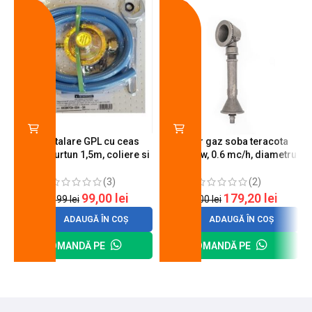
-18%
-10%
Kit instalare GPL cu ceas
Arzator gaz soba teracota
butelie, furtun 1,5m, coliere si
A600, 6 kw, 0.6 mc/h, diametru
cheie de strangere
90 mm
(3)
(2)
99,00
lei
179,20
lei
120,99
lei
200,00
lei
ADAUGĂ ÎN COȘ
ADAUGĂ ÎN COȘ
COMANDĂ PE
COMANDĂ PE