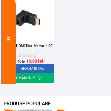
Adaptor HDMI Tata-Mama la 90˚
10,00
lei
13,40
lei
ADAUGĂ ÎN COȘ
COMANDĂ PE
PRODUSE POPULARE