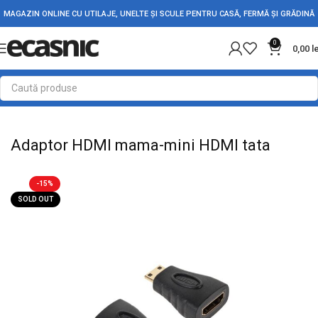
MAGAZIN ONLINE CU UTILAJE, UNELTE ȘI SCULE PENTRU CASĂ, FERMĂ ȘI GRĂDINĂ
0
0,00
l
Prima pagină
Electrice
Adaptori Conectori & Mufe
Adaptor HDMI mama-mini HDMI tata
-15%
SOLD OUT