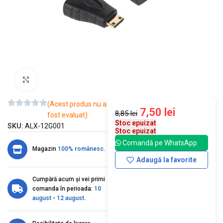
Mărește imaginea
(Acest produs nu a
7,50
lei
8,85
lei
fost evaluat)
Stoc epuizat
SKU:
ALX-12G001
Stoc epuizat
Comandă pe WhatsApp
Magazin
100% românesc
.
Adaugă la favorite
Cumpără acum și vei primi
comanda în perioada:
10
august
-
12 august
.