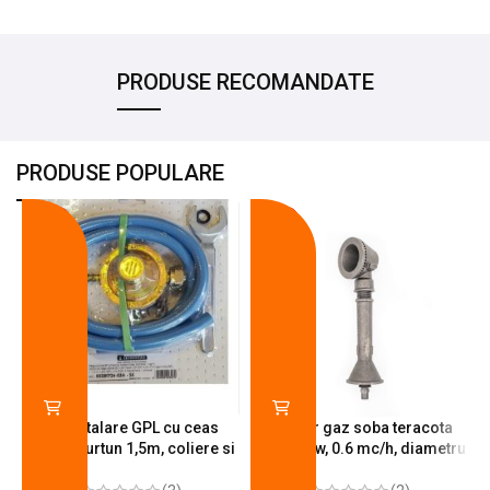
PRODUSE RECOMANDATE
PRODUSE POPULARE
-18%
-10%
Kit instalare GPL cu ceas
Arzator gaz soba teracota
butelie, furtun 1,5m, coliere si
A600, 6 kw, 0.6 mc/h, diametru
cheie de strangere
90 mm