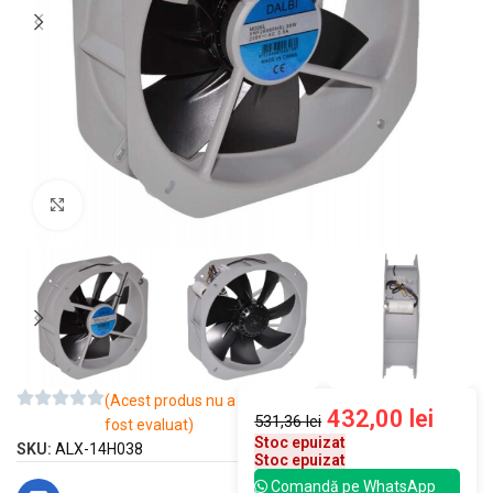
Mărește imaginea
(Acest produs nu a
432,00
lei
531,36
lei
fost evaluat)
Stoc epuizat
SKU:
ALX-14H038
Stoc epuizat
Comandă pe WhatsApp