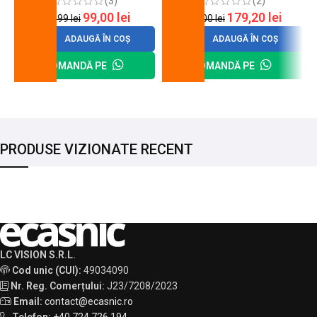
(3)
(2)
99,00
lei
179,20
lei
120,99
lei
200,00
lei
ADAUGĂ ÎN COȘ
ADAUGĂ ÎN COȘ
COMANDĂ PE
COMANDĂ PE
PRODUSE VIZIONATE RECENT
LC VISION S.R.L.
Cod unic (CUI):
49034090
Nr. Reg. Comerțului:
J23/7208/2023
Email:
contact@ecasnic.ro