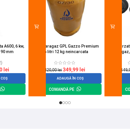
a A600, 6 kw,
Butelie aragaz GPL Gazzo Premium
Set 4 arza
u 90 mm
26 litri 12 kg neincarcata
aragaz,
2)
20
lei
349,99
lei
420,00
lei
149,
 COȘ
ADAUGĂ ÎN COȘ
COMANDĂ PE
C