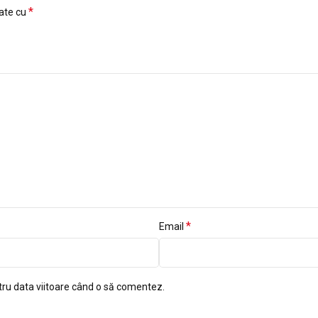
*
cate cu
*
Email
tru data viitoare când o să comentez.