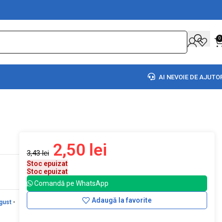
0
AI NEVOIE DE AJUTO
2,50
lei
3,43
lei
Stoc epuizat
Stoc epuizat
Comandă pe WhatsApp
Adaugă la favorite
gust
-