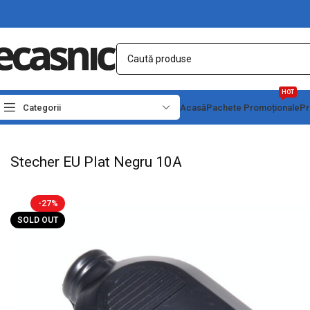
HOT
Categorii
Acasă
Pachete Promoționale
Pr
Prima pagină
Conectica
Dulii - Stechere - Cuple
Stecher EU Plat Negru 10A
Stecher EU Plat Negru 10A
-27%
SOLD OUT