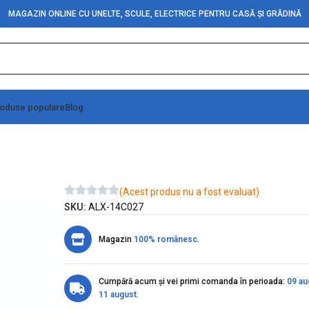
MAGAZIN ONLINE CU UNELTE, SCULE, ELECTRICE PENTRU CASĂ ȘI GRĂDINĂ
oduse populare
Blog
(Acest produs nu a fost evaluat)
SKU:
ALX-14C027
Magazin
100% românesc
.
Cumpără acum și vei primi comanda în perioada:
09 au
11 august
.