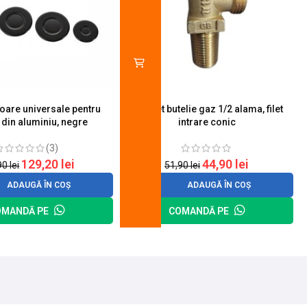
toare universale pentru
Robinet butelie gaz 1/2 alama, filet
S
 din aluminiu, negre
intrare conic
(3)
129,20
lei
44,90
lei
90
lei
51,90
lei
ADAUGĂ ÎN COȘ
ADAUGĂ ÎN COȘ
OMANDĂ PE
COMANDĂ PE