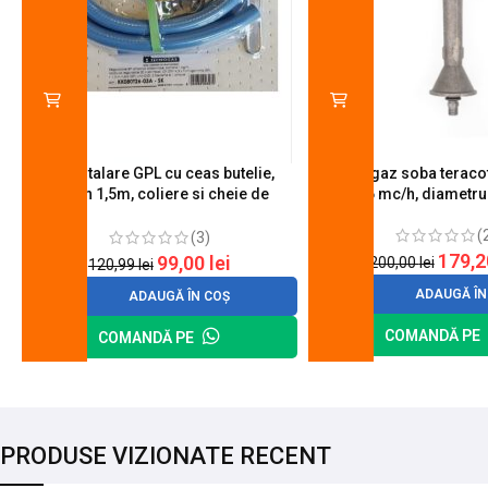
Kit instalare GPL cu ceas butelie,
Arzator gaz soba teracot
furtun 1,5m, coliere si cheie de
0.6 mc/h, diametr
strangere
(
(3)
179,
99,00
lei
200,00
lei
120,99
lei
ADAUGĂ ÎN
ADAUGĂ ÎN COȘ
COMANDĂ PE
COMANDĂ PE
PRODUSE VIZIONATE RECENT