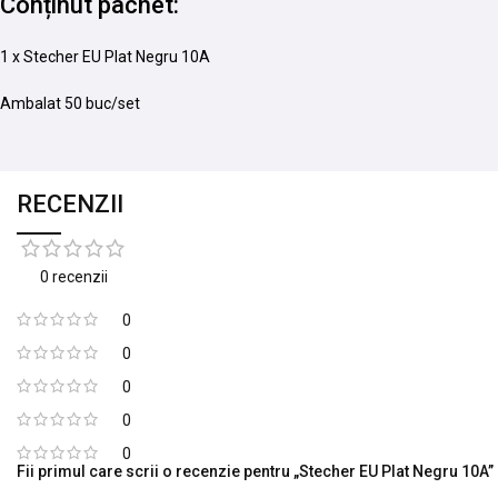
Conținut pachet:
1 x Stecher EU Plat Negru 10A
Ambalat 50 buc/set
RECENZII
0 recenzii
0
0
0
0
0
Fii primul care scrii o recenzie pentru „Stecher EU Plat Negru 10A”