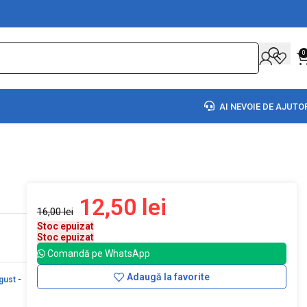
0
AI NEVOIE DE AJUTO
12,50
lei
16,00
lei
Stoc epuizat
Stoc epuizat
Comandă pe WhatsApp
Adaugă la favorite
gust
-