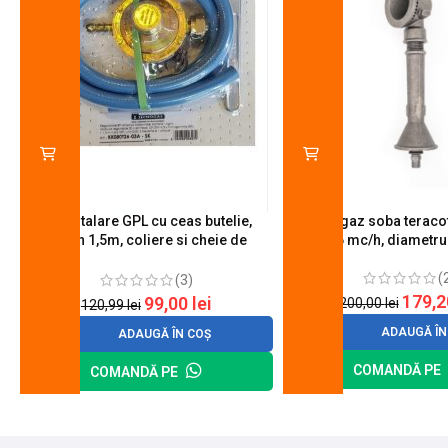
Kit instalare GPL cu ceas butelie,
Arzator gaz soba teracot
furtun 1,5m, coliere si cheie de
0.6 mc/h, diametr
strangere
(
(3)
179,
99,00
lei
200,00
lei
120,99
lei
ADAUGĂ ÎN
ADAUGĂ ÎN COȘ
COMANDĂ PE
COMANDĂ PE