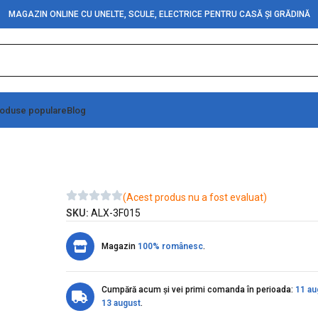
MAGAZIN ONLINE CU UNELTE, SCULE, ELECTRICE PENTRU CASĂ ȘI GRĂDINĂ
oduse populare
Blog
ng SC 25x52x10mm
(Acest produs nu a fost evaluat)
SKU:
ALX-3F015
Magazin
100% românesc
.
Cumpără acum și vei primi comanda în perioada:
11 au
13 august
.