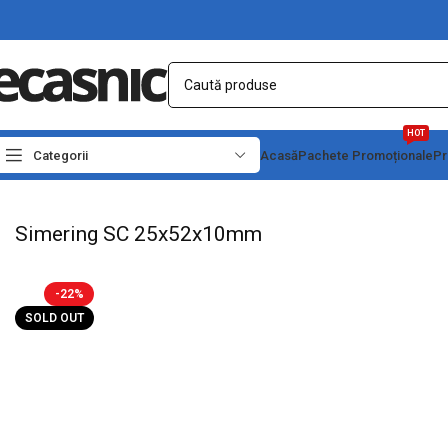
HOT
Categorii
Acasă
Pachete Promoționale
Pr
Prima pagină
Casă
Accesorii Motoare-Pompe
Simeringuri & Garnituri
Simeri
Simering SC 25x52x10mm
-22%
SOLD OUT