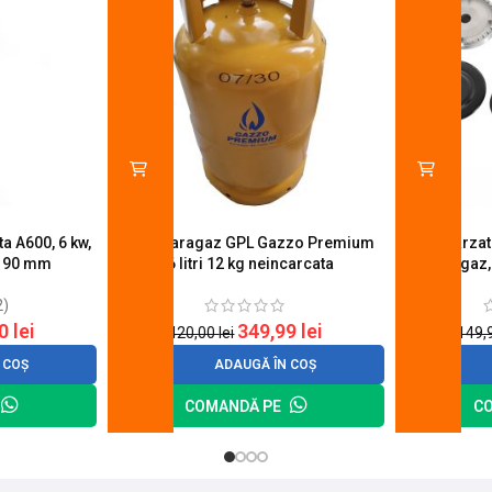
a A600, 6 kw,
Butelie aragaz GPL Gazzo Premium
Set 4 arza
u 90 mm
26 litri 12 kg neincarcata
aragaz,
2)
20
lei
349,99
lei
420,00
lei
149,
 COȘ
ADAUGĂ ÎN COȘ
COMANDĂ PE
C