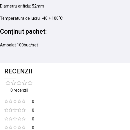
Diametru orificiu: 52mm
Temperatura de lucru: -40 + 100˚C
Conținut pachet:
Ambalat 100buc/set
RECENZII
0 recenzii
0
0
0
0