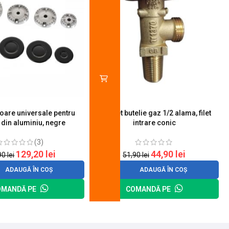
toare universale pentru
Robinet butelie gaz 1/2 alama, filet
S
 din aluminiu, negre
intrare conic
(3)
129,20
lei
44,90
lei
90
lei
51,90
lei
ADAUGĂ ÎN COȘ
ADAUGĂ ÎN COȘ
OMANDĂ PE
COMANDĂ PE