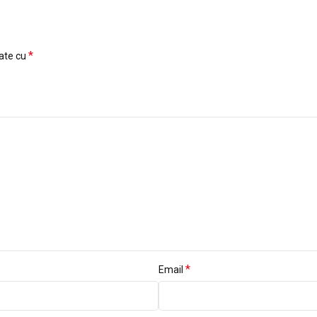
*
cate cu
*
Email