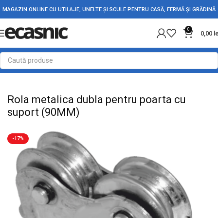
MAGAZIN ONLINE CU UTILAJE, UNELTE ȘI SCULE PENTRU CASĂ, FERMĂ ȘI GRĂDINĂ
0
0,00
l
Prima pagină
Fără categorie
Rola metalica dubla pentru poarta cu
suport (90MM)
-17%