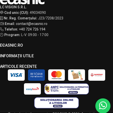
LC VISION S.R.L.
Cod unic (CUI):
49034090
Nr. Reg. Comerțului:
J23/7208/2023
Email:
contact@ecasnic.ro
Telefon:
+40 724 726 194
Program:
L-V: 09:00 - 17:00
ECASNIC.RO
INFORMAȚII UTILE
ARTICOLE RECENTE