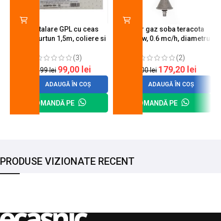
Kit instalare GPL cu ceas
Arzator gaz soba teracota
butelie, furtun 1,5m, coliere si
A600, 6 kw, 0.6 mc/h, diametru
cheie de strangere
90 mm
(3)
(2)
99,00
lei
179,20
lei
120,99
lei
200,00
lei
ADAUGĂ ÎN COȘ
ADAUGĂ ÎN COȘ
COMANDĂ PE
COMANDĂ PE
PRODUSE VIZIONATE RECENT