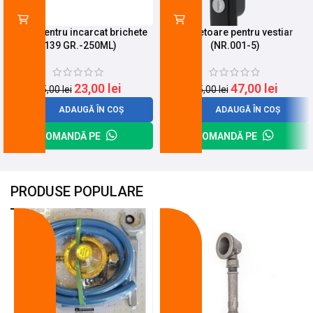
Spray pentru incarcat brichete
Incuietoare pentru vestiar
(139 GR.-250ML)
(NR.001-5)
23,00
lei
47,00
lei
25,00
lei
65,00
lei
ADAUGĂ ÎN COȘ
ADAUGĂ ÎN COȘ
COMANDĂ PE
COMANDĂ PE
PRODUSE POPULARE
-18%
-10%