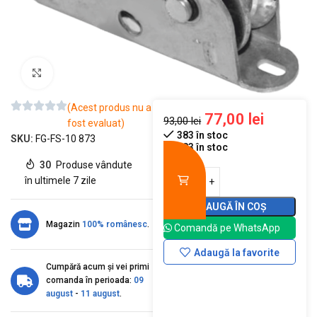
Mărește imaginea
(Acest produs nu a
77,00
lei
93,00
lei
fost evaluat)
383 în stoc
SKU:
FG-FS-10 873
383 în stoc
30
Produse vândute
în ultimele 7 zile
ADAUGĂ ÎN COȘ
Magazin
100% românesc
.
Comandă pe WhatsApp
Adaugă la favorite
Cumpără acum și vei primi
comanda în perioada:
09
august
-
11 august
.