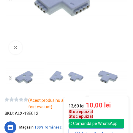
Mărește imaginea
(Acest produs nu a
10,00
lei
13,60
lei
fost evaluat)
Stoc epuizat
SKU:
ALX-18E012
Stoc epuizat
Comandă pe WhatsApp
Magazin
100% românesc
.