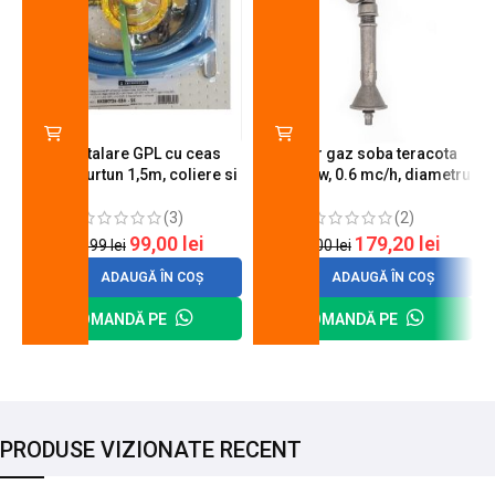
Kit instalare GPL cu ceas
Arzator gaz soba teracota
butelie, furtun 1,5m, coliere si
A600, 6 kw, 0.6 mc/h, diametru
cheie de strangere
90 mm
(3)
(2)
99,00
lei
179,20
lei
120,99
lei
200,00
lei
ADAUGĂ ÎN COȘ
ADAUGĂ ÎN COȘ
COMANDĂ PE
COMANDĂ PE
PRODUSE VIZIONATE RECENT