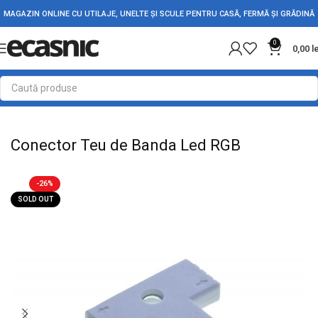
MAGAZIN ONLINE CU UTILAJE, UNELTE ȘI SCULE PENTRU CASĂ, FERMĂ ȘI GRĂDINĂ
0
0,00
l
Prima pagină
Iluminat Led
Conectori Led
Conector Teu de Banda Led RGB
-26%
SOLD OUT