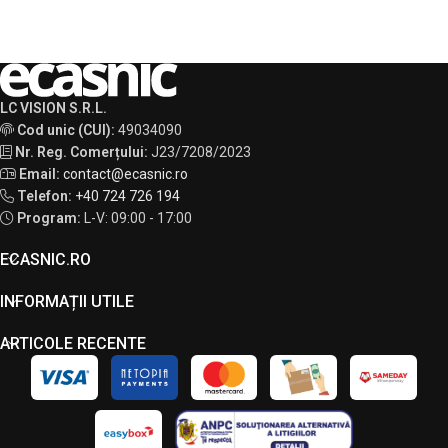
LC VISION S.R.L.
Cod unic (CUI):
49034090
Nr. Reg. Comerțului:
J23/7208/2023
Email:
contact@ecasnic.ro
Telefon:
+40 724 726 194
Program:
L-V: 09:00 - 17:00
ECASNIC.RO
INFORMAȚII UTILE
ARTICOLE RECENTE