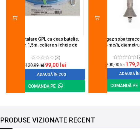
Kit instalare GPL cu ceas butelie,
Arzator gaz soba teracot
furtun 1,5m, coliere si cheie de
0.6 mc/h, diametr
strangere
(
(3)
179,
99,00
lei
200,00
lei
120,99
lei
ADAUGĂ ÎN
ADAUGĂ ÎN COȘ
COMANDĂ PE
COMANDĂ PE
PRODUSE VIZIONATE RECENT