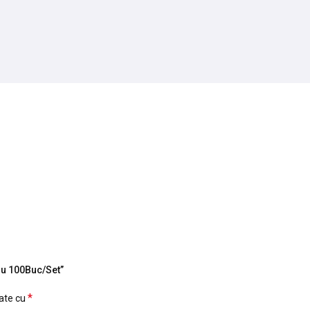
osu 100Buc/Set”
*
cate cu