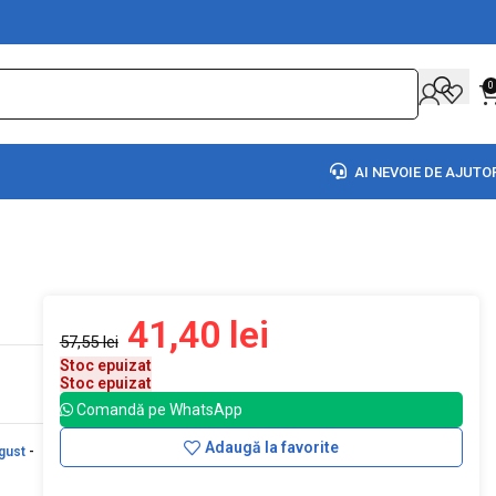
0
AI NEVOIE DE AJUTO
41,40
lei
57,55
lei
Stoc epuizat
Stoc epuizat
Comandă pe WhatsApp
Adaugă la favorite
gust
-