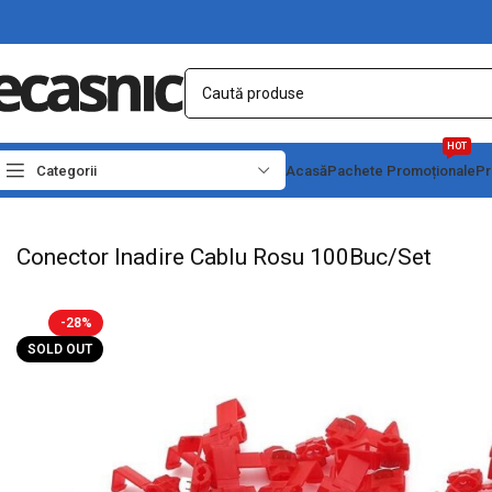
HOT
Categorii
Acasă
Pachete Promoționale
Pr
Prima pagină
Conectica
Reglete si Conectori Electrici
Conector Inadire Cabl
Conector Inadire Cablu Rosu 100Buc/Set
-28%
SOLD OUT