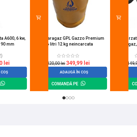
a A600, 6 kw,
Butelie aragaz GPL Gazzo Premium
Set 4 arza
u 90 mm
26 litri 12 kg neincarcata
aragaz,
2)
20
lei
349,99
lei
420,00
lei
149,
 COȘ
ADAUGĂ ÎN COȘ
COMANDĂ PE
C