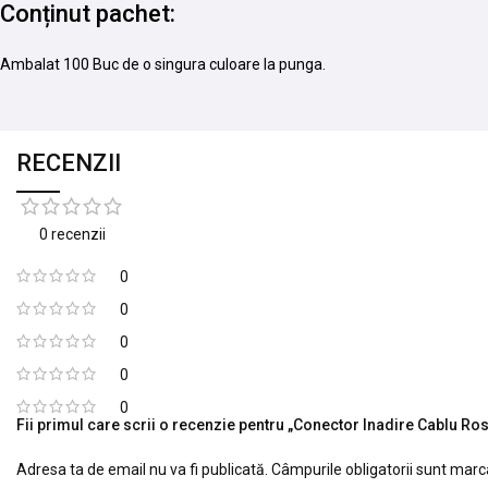
Conținut pachet:
Ambalat 100 Buc de o singura culoare la punga.
RECENZII
0 recenzii
0
0
0
0
0
Fii primul care scrii o recenzie pentru „Conector Inadire Cablu R
Adresa ta de email nu va fi publicată.
Câmpurile obligatorii sunt mar