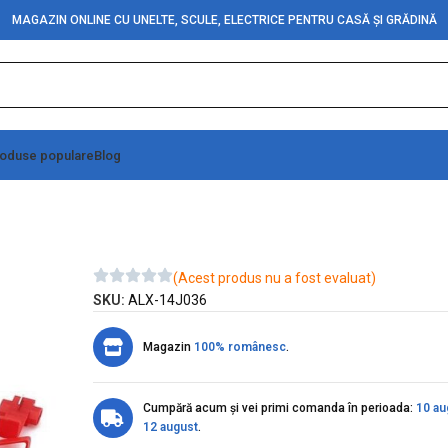
MAGAZIN ONLINE CU UNELTE, SCULE, ELECTRICE PENTRU CASĂ ȘI GRĂDINĂ
oduse populare
Blog
u Rosu 100Buc/Set
(Acest produs nu a fost evaluat)
SKU:
ALX-14J036
Magazin
100% românesc
.
Cumpără acum și vei primi comanda în perioada:
10 au
12 august
.