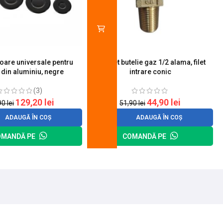
toare universale pentru
Robinet butelie gaz 1/2 alama, filet
S
 din aluminiu, negre
intrare conic
(3)
129,20
lei
44,90
lei
90
lei
51,90
lei
ADAUGĂ ÎN COȘ
ADAUGĂ ÎN COȘ
OMANDĂ PE
COMANDĂ PE