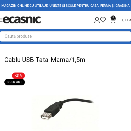
MAGAZIN ONLINE CU UTILAJE, UNELTE ȘI SCULE PENTRU CASĂ, FERMĂ ȘI GRĂDINĂ
0
0,00
l
Prima pagină
Electrice
Cabluri Audio – Video
Cablu USB Tata-Mama/1,5m
-21%
SOLD OUT