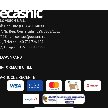
LC VISION S.R.L.
Cod unic (CUI):
49034090
Nr. Reg. Comerțului:
J23/7208/2023
Email:
contact@ecasnic.ro
Telefon:
+40 724 726 194
Program:
L-V: 09:00 - 17:00
ECASNIC.RO
INFORMAȚII UTILE
ARTICOLE RECENTE