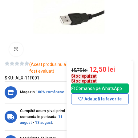
Mărește imaginea
(Acest produs nu a
12,50
lei
15,75
lei
fost evaluat)
Stoc epuizat
SKU:
ALX-11F001
Stoc epuizat
Comandă pe WhatsApp
Magazin
100% românesc
.
Adaugă la favorite
Cumpără acum și vei primi
comanda în perioada:
11
august
-
13 august
.