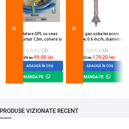
Kit instalare GPL cu ceas
Arzator gaz soba teracota
butelie, furtun 1,5m, coliere si
A600, 6 kw, 0.6 mc/h, diametru
cheie de strangere
90 mm
(3)
(2)
99,00
lei
179,20
lei
120,99
lei
200,00
lei
ADAUGĂ ÎN COȘ
ADAUGĂ ÎN COȘ
COMANDĂ PE
COMANDĂ PE
PRODUSE VIZIONATE RECENT