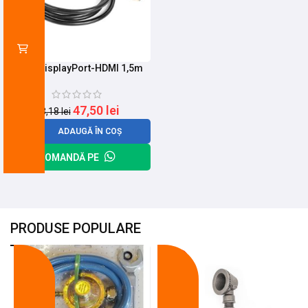
Cablu DisplayPort-HDMI 1,5m
47,50
lei
63,18
lei
ADAUGĂ ÎN COȘ
COMANDĂ PE
PRODUSE POPULARE
-18%
-10%