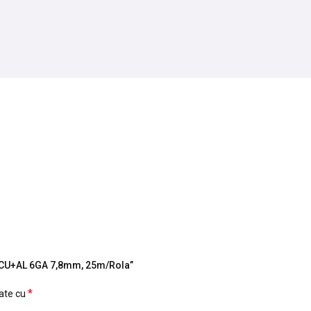
su CU+AL 6GA 7,8mm, 25m/Rola”
*
cate cu