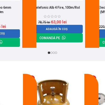
reo 6mm
Cablu Telefonic Alb 4 Fire, 100m/Rol
Cablu Ele
00m
(M
63,00
lei
78,75
lei
5
lei
220
ADAUGĂ ÎN COȘ
COȘ
COMANDĂ PE
C
-17%
-14%