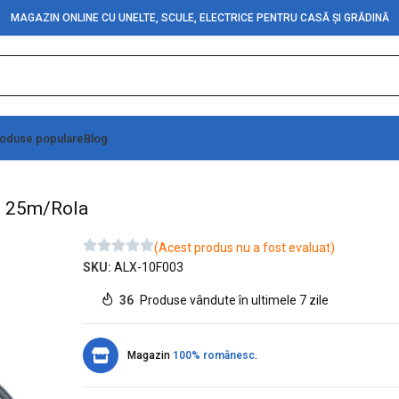
MAGAZIN ONLINE CU UNELTE, SCULE, ELECTRICE PENTRU CASĂ ȘI GRĂDINĂ
oduse populare
Blog
 7,8mm, 25m/Rola
, 25m/Rola
(Acest produs nu a fost evaluat)
SKU:
ALX-10F003
36
Produse vândute în ultimele 7 zile
Magazin
100% românesc
.