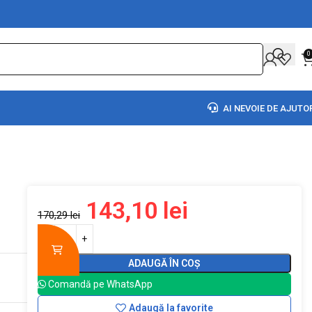
0
AI NEVOIE DE AJUTO
143,10
lei
170,29
lei
ADAUGĂ ÎN COȘ
Comandă pe WhatsApp
Adaugă la favorite