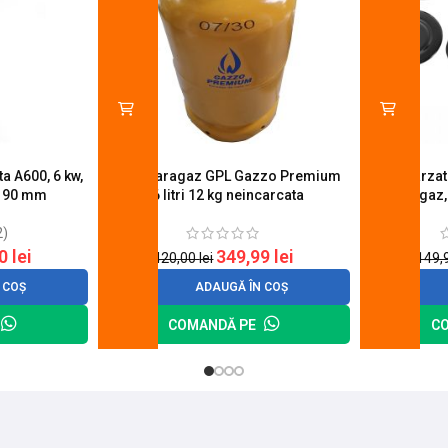
a A600, 6 kw,
Butelie aragaz GPL Gazzo Premium
Set 4 arza
u 90 mm
26 litri 12 kg neincarcata
aragaz,
2)
20
lei
349,99
lei
420,00
lei
149,
 COȘ
ADAUGĂ ÎN COȘ
COMANDĂ PE
C