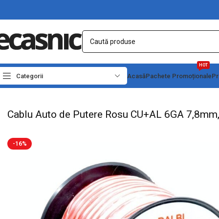
HOT
Categorii
Acasă
Pachete Promoționale
Pr
Prima pagină
Electrice
Cabluri la rola
Cablu Auto de Putere Rosu CU+AL 6GA
Cablu Auto de Putere Rosu CU+AL 6GA 7,8mm
-16%