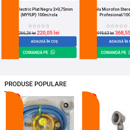
Cablu Electric Plat Negru 2×0,75mm
Cablu Microfon Ste
(MYYUP) 100m/rola
Profesional/1
220,05
lei
368,5
266,26
lei
449,63
lei
ADAUGĂ ÎN COȘ
ADAUGĂ ÎN 
COMANDĂ PE
COMANDĂ PE
PRODUSE POPULARE
-18%
-10%