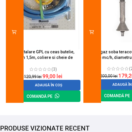
Kit instalare GPL cu ceas butelie,
Arzator gaz soba teracot
furtun 1,5m, coliere si cheie de
0.6 mc/h, diametr
strangere
(
(3)
179,
99,00
lei
200,00
lei
120,99
lei
ADAUGĂ ÎN
ADAUGĂ ÎN COȘ
COMANDĂ PE
COMANDĂ PE
PRODUSE VIZIONATE RECENT