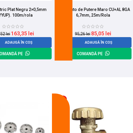
ctric Plat Negru 2×0,5mm
Cablu Auto de Putere Maro CU+AL 8GA
YYUP). 100m/rola
6,7mm, 25m/Rola
163,35
lei
85,05
lei
,52
lei
95,26
lei
ADAUGĂ ÎN COȘ
ADAUGĂ ÎN COȘ
OMANDĂ PE
COMANDĂ PE
-13%