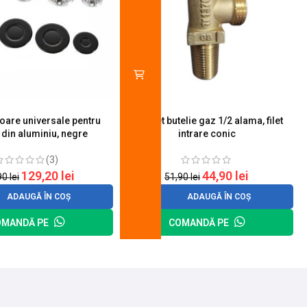
toare universale pentru
Robinet butelie gaz 1/2 alama, filet
S
 din aluminiu, negre
intrare conic
(3)
129,20
lei
44,90
lei
90
lei
51,90
lei
ADAUGĂ ÎN COȘ
ADAUGĂ ÎN COȘ
OMANDĂ PE
COMANDĂ PE