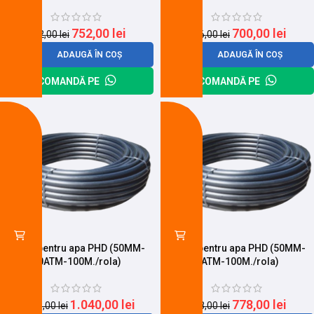
752,00
lei
700,00
lei
902,00
lei
896,00
lei
ADAUGĂ ÎN COȘ
ADAUGĂ ÎN COȘ
COMANDĂ PE
COMANDĂ PE
-17%
-10%
Teava pentru apa PHD (50MM-
Teava pentru apa PHD (50MM-
10ATM-100M./rola)
6ATM-100M./rola)
1.040,00
lei
778,00
lei
1.258,00
lei
863,00
lei