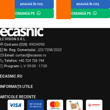
ADAUGĂ ÎN COȘ
ADAUGĂ ÎN COȘ
COMANDĂ PE
COMANDĂ PE
LC VISION S.R.L.
Cod unic (CUI):
49034090
Nr. Reg. Comerțului:
J23/7208/2023
Email:
contact@ecasnic.ro
Telefon:
+40 724 726 194
Program:
L-V: 09:00 - 17:00
ECASNIC.RO
INFORMAȚII UTILE
ARTICOLE RECENTE