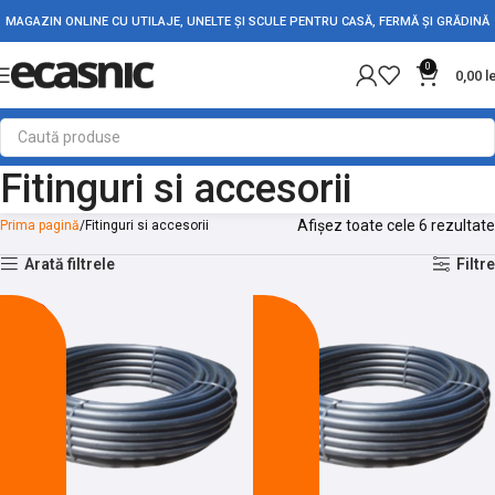
MAGAZIN ONLINE CU UTILAJE, UNELTE ȘI SCULE PENTRU CASĂ, FERMĂ ȘI GRĂDINĂ
0
0,00
l
Fitinguri si accesorii
Afișez toate cele 6 rezultate
Prima pagină
Fitinguri si accesorii
Arată filtrele
Filtre
-26%
-24%