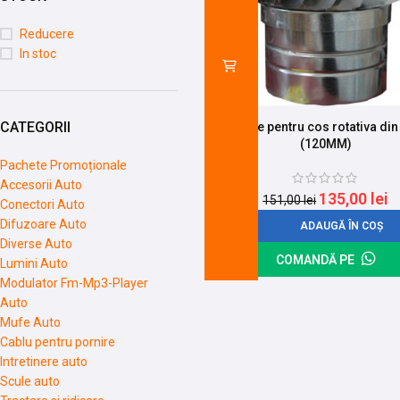
Reducere
In stoc
CATEGORII
Palarie pentru cos rotativa din
(120MM)
Pachete Promoționale
Accesorii Auto
135,00
lei
151,00
lei
Conectori Auto
Difuzoare Auto
ADAUGĂ ÎN COȘ
Diverse Auto
COMANDĂ PE
Lumini Auto
Modulator Fm-Mp3-Player
Auto
Mufe Auto
Cablu pentru pornire
Intretinere auto
Scule auto