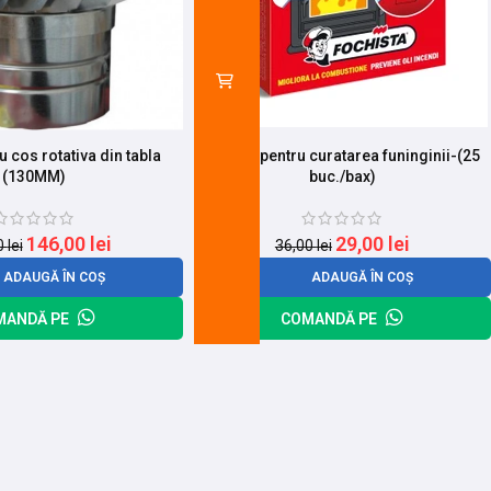
u cos rotativa din tabla
Tablete pentru curatarea funinginii-(25
(130MM)
buc./bax)
146,00
lei
29,00
lei
0
lei
36,00
lei
ADAUGĂ ÎN COȘ
ADAUGĂ ÎN COȘ
MANDĂ PE
COMANDĂ PE