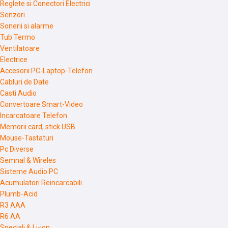
Reglete si Conectori Electrici
Senzori
Sonerii si alarme
Tub Termo
Ventilatoare
Electrice
Accesorii PC-Laptop-Telefon
Cabluri de Date
Casti Audio
Convertoare Smart-Video
Incarcatoare Telefon
Memorii card, stick USB
Mouse-Tastaturi
Pc Diverse
Semnal & Wireles
Sisteme Audio PC
Acumulatori Reincarcabili
Plumb-Acid
R3 AAA
R6 AA
Speciali & Li-ion