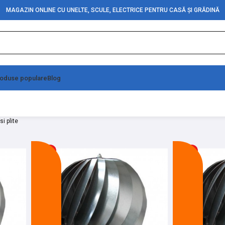
MAGAZIN ONLINE CU UNELTE, SCULE, ELECTRICE PENTRU CASĂ ȘI GRĂDINĂ
oduse populare
Blog
si plite
-19%
-11%