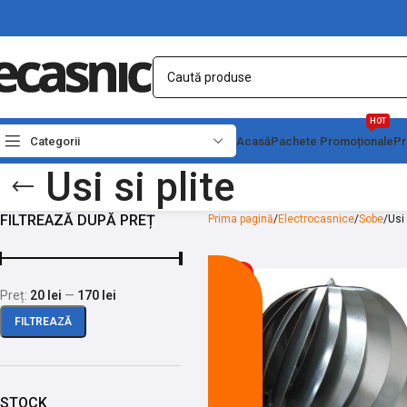
HOT
Categorii
Acasă
Pachete Promoționale
Pr
Usi si plite
FILTREAZĂ DUPĂ PREȚ
Prima pagină
Electrocasnice
Sobe
Usi 
-11%
Preț:
20 lei
—
170 lei
FILTREAZĂ
STOCK