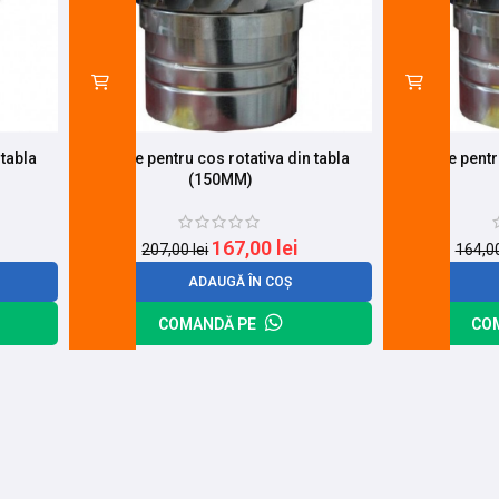
 tabla
Palarie pentru cos rotativa din tabla
Palarie pentr
(150MM)
167,00
lei
207,00
lei
164,0
ADAUGĂ ÎN COȘ
COMANDĂ PE
CO