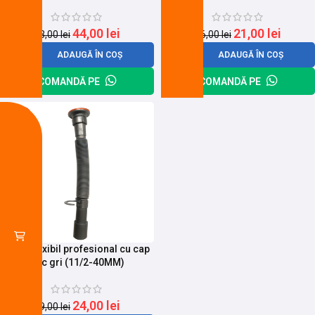
44,00
lei
21,00
lei
53,00
lei
26,00
lei
ADAUGĂ ÎN COȘ
ADAUGĂ ÎN COȘ
COMANDĂ PE
COMANDĂ PE
-17%
Sifon flexibil profesional cu cap
mic gri (11/2-40MM)
24,00
lei
29,00
lei