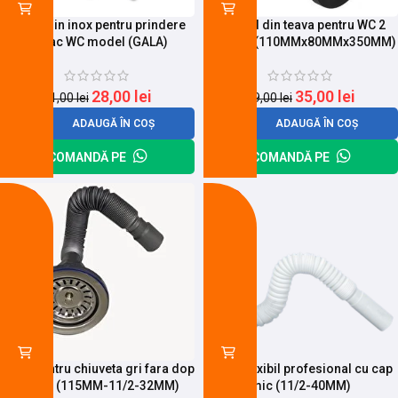
Surub din inox pentru prindere
Racord din teava pentru WC 2
capac WC model (GALA)
buc/ set (110MMx80MMx350MM)
28,00
lei
35,00
lei
31,00
lei
39,00
lei
ADAUGĂ ÎN COȘ
ADAUGĂ ÎN COȘ
COMANDĂ PE
COMANDĂ PE
-17%
-19%
Sifon pentru chiuveta gri fara dop
Sifon flexibil profesional cu cap
cu cap (115MM-11/2-32MM)
mic (11/2-40MM)