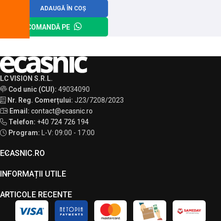
ADAUGĂ ÎN COȘ
COMANDĂ PE
LC VISION S.R.L.
Cod unic (CUI):
49034090
Nr. Reg. Comerțului:
J23/7208/2023
Email:
contact@ecasnic.ro
Telefon:
+40 724 726 194
Program:
L-V: 09:00 - 17:00
ECASNIC.RO
INFORMAȚII UTILE
ARTICOLE RECENTE