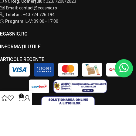
Nr. Reg. Comerțului:
J23/7208/2023
Email:
contact@ecasnic.ro
Telefon:
+40 724 726 194
Program:
L-V: 09:00 - 17:00
ECASNIC.RO
INFORMAȚII UTILE
ARTICOLE RECENTE
0
Toate drepturile rezervate - ECASNIC © 2026. Acest site este
administrat de către LC VISION S.R.L., CUI 49034090, J23/7208/2023