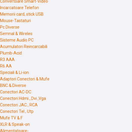
Convertoare Smart-Video
Incarcatoare Telefon
Memorii card, stick USB
Mouse-Tastaturi
Pc Diverse
Semnal & Wireles
Sisteme Audio PC
Acumulatori Reincarcabili
Plumb-Acid
R3 AAA
R6 AA
Speciali & Li-ion
Adaptori Conectori & Mufe
BNC & Diverse
Conectori AC-DC
Conectori Hdmi , Dvi ,Vga
Conectori JAC , RCA
Conectori Tel , Utp
Mufe TV & F
XLR & Speak-on
Alimentatoare-