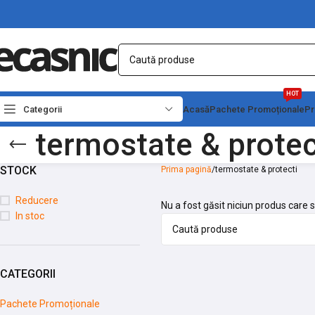
HOT
Categorii
Acasă
Pachete Promoționale
Pr
termostate & protec
STOCK
Prima pagină
termostate & protecti
Reducere
Nu a fost găsit niciun produs care s
In stoc
CATEGORII
Pachete Promoționale