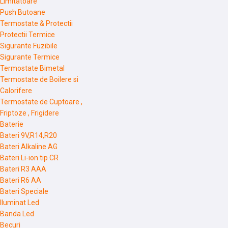
Limitatoare
Push Butoane
Termostate & Protectii
Protectii Termice
Sigurante Fuzibile
Sigurante Termice
Termostate Bimetal
Termostate de Boilere si
Calorifere
Termostate de Cuptoare ,
Friptoze , Frigidere
Baterie
Bateri 9V,R14,R20
Bateri Alkaline AG
Bateri Li-ion tip CR
Bateri R3 AAA
Bateri R6 AA
Bateri Speciale
Iluminat Led
Banda Led
Becuri