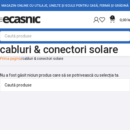
MAGAZIN ONLINE CU UTILAJE, UNELTE ȘI SCULE PENTRU CASĂ, FERMĂ ȘI GRĂDINĂ
0
0,00
l
cabluri & conectori solare
Prima pagină
cabluri & conectori solare
Nu a fost găsit niciun produs care să se potrivească cu selecția ta.