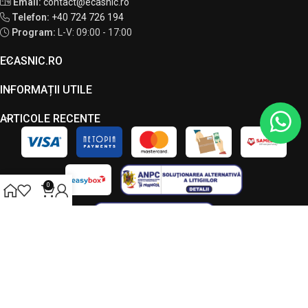
Email:
contact@ecasnic.ro
Telefon:
+40 724 726 194
Program:
L-V: 09:00 - 17:00
ECASNIC.RO
INFORMAȚII UTILE
ARTICOLE RECENTE
0
Toate drepturile rezervate - ECASNIC © 2026. Acest site este
administrat de către LC VISION S.R.L., CUI 49034090, J23/7208/2023