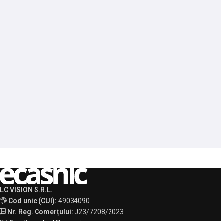
LC VISION S.R.L.
Cod unic (CUI):
49034090
Nr. Reg. Comerțului:
J23/7208/2023