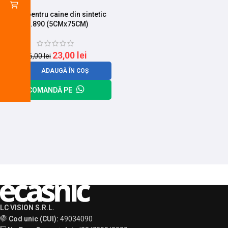
Curea pentru caine din sintetic
Nr.890 (5CMx75CM)
23,00
lei
26,00
lei
ADAUGĂ ÎN COȘ
COMANDĂ PE
LC VISION S.R.L.
Cod unic (CUI):
49034090