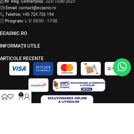
Nr. Reg. Comerțului:
J23/7208/2023
Email:
contact@ecasnic.ro
Telefon:
+40 724 726 194
Program:
L-V: 09:00 - 17:00
ECASNIC.RO
INFORMAȚII UTILE
ARTICOLE RECENTE
0
Toate drepturile rezervate - ECASNIC © 2026. Acest site este
administrat de către LC VISION S.R.L., CUI 49034090, J23/7208/2023