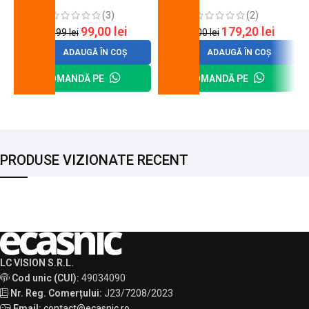
cheie de strangere
90 mm
(3)
(2)
99,00
lei
179,20
lei
120,99
lei
200,00
lei
ADAUGĂ ÎN COȘ
ADAUGĂ ÎN COȘ
COMANDĂ PE
COMANDĂ PE
PRODUSE VIZIONATE RECENT
LC VISION S.R.L.
Cod unic (CUI):
49034090
Nr. Reg. Comerțului:
J23/7208/2023
Email:
contact@ecasnic.ro