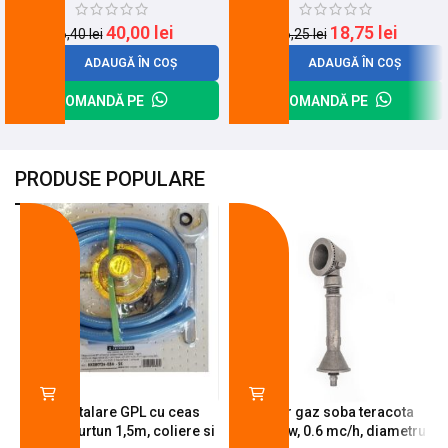
40,00
lei
18,75
lei
46,40
lei
26,25
lei
ADAUGĂ ÎN COȘ
ADAUGĂ ÎN COȘ
COMANDĂ PE
COMANDĂ PE
PRODUSE POPULARE
-18%
-10%
Kit instalare GPL cu ceas
Arzator gaz soba teracota
butelie, furtun 1,5m, coliere si
A600, 6 kw, 0.6 mc/h, diametru