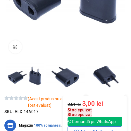
Mărește imaginea
(Acest produs nu a
3,00
lei
3,51
lei
fost evaluat)
Stoc epuizat
SKU:
ALX-14A017
Stoc epuizat
Comandă pe WhatsApp
Magazin
100% românesc
.